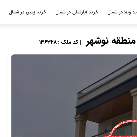
د ویلا در شمال
خرید آپارتمان در شمال
خرید زمین در شمال
منطقه نوشهر
| کد ملک : 136328