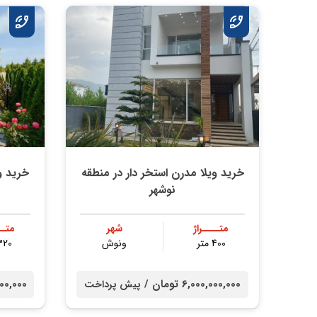
خرید ویلا مدرن استخر دار در منطقه
خرید و
نوشهر
متــــراژ
شهر
متــ
400 متر
ونوش
320 مت
6,000,000,000 تومان /
50,000,000
پیش پرداخت