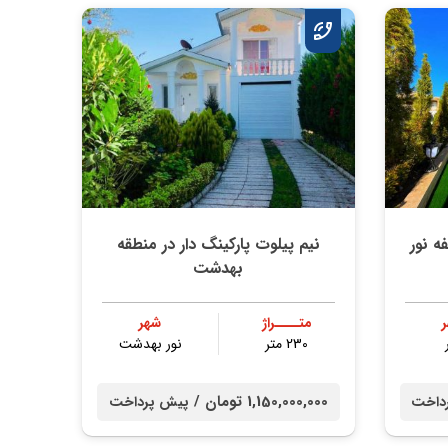
ه نور
نیم پیلوت پارکينگ دار در منطقه
بهدشت
متــــراژ
شهر
230 متر
نور بهدشت
1,150,000,000 تومان /
داخت
پیش پرداخت