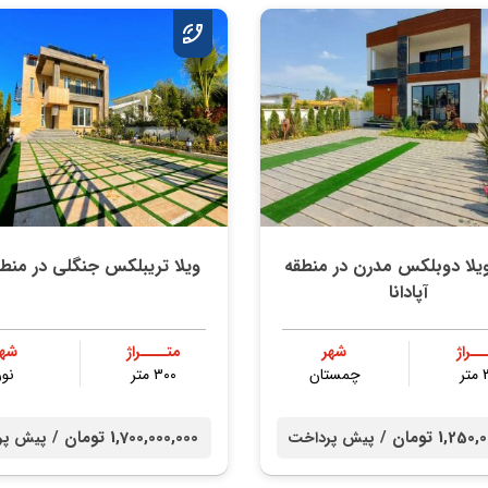
یلا دوبلکس مدرن در منطقه
ویلا تریبلکس جنگلي در منطف
آپادانا
ــراژ
شهر
متــــراژ
شهر
ر
چمستان
۳۰۰ متر
نور
1,2 تومان /
1,700,000,000 تومان /
پیش پرداخت
پیش پر