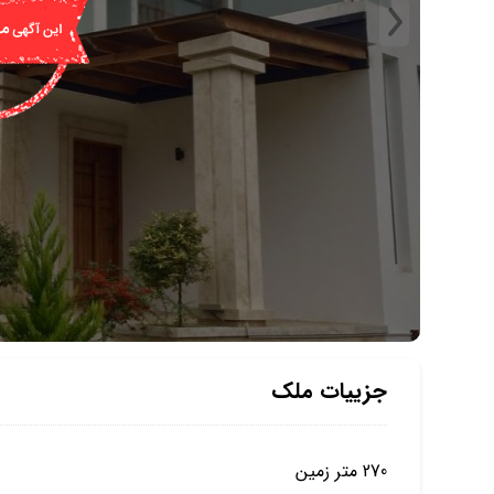
جزییات ملک
270 متر زمین