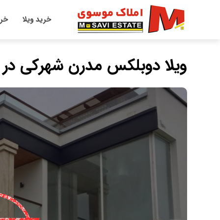
خرید ویلا
خری
ویلا دوبلکس مدرن شهركي در 