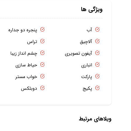
ویژگی ها
آب
پنجره دو جداره
آلاچیق
تراس
آیفون تصویری
چشم انداز زیبا
انباری
حیاط سازی
پارکت
خواب مستر
پکیج
دوبلکس
ویلاهای مرتبط