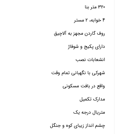
320 متر بنا
4 خوابه، 2 مستر
روف گاردن مجهز به آلاچیق
دارای پکیج و شوفاژ
انشعابات نصب
شهركی با نگهبانی تمام وقت
واقع در بافت مسكونی
مدارک تکمیل
متریال درجه یک
چشم انداز زیبای کوه و جنگل