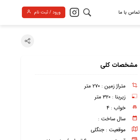
تماس با ما
ورود / ثبت نام
مشخصات کلی
متراژ زمین :
270 متر
زیربنا :
320 متر
خواب :
4
سال ساخت :
موقعیت :
جنگلی