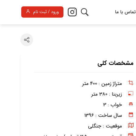
تماس با ما
ورود / ثبت نام
مشخصات کلی
متراژ زمین :
400 متر
زیربنا :
380 متر
خواب :
3
سال ساخت :
1396
موقعیت :
جنگلی