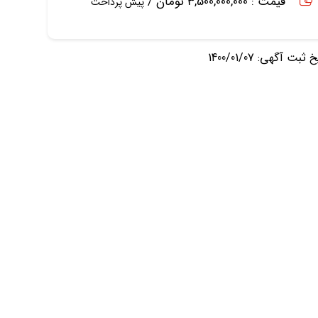
قیمت : 3,500,000,000 تومان /
پیش پرداخت
ثبت آگهی: 1400/01/07