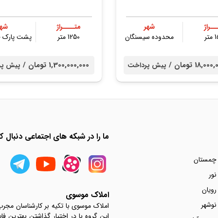
ــراژ
شهر
متــــراژ
شهر
تر
محدوده سیسنگان
1250 متر
پشت پارک ج
18, تومان /
1,300,000,000 تومان /
پیش پرداخت
پیش پر
ما را در شبکه های اجتماعی دنبال کن
 چمستان
نور
رویان
املاک موسوی
نوشهر
املاک موسوی با تکیه بر کارشناسان مجر
این گروه با در اختیار گذاشتن بهترین فا