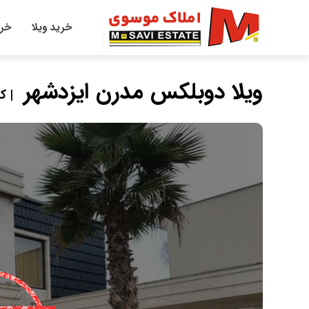
خرید ویلا
خری
ویلا دوبلکس مدرن ایزدشهر
| کد