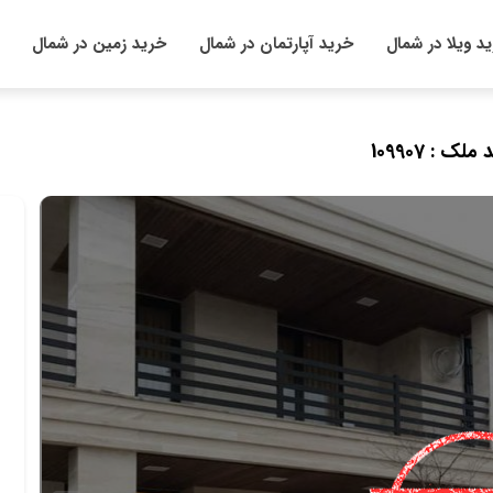
د ویلا در شمال
خرید آپارتمان در شمال
خرید زمین در شمال
 ملک : 109907