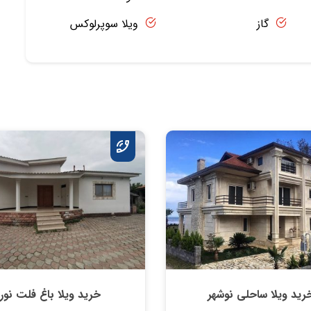
گاز
ویلا سوپرلوکس
رید ویلا ساحلی نوشهر
خرید ویلا باغ فلت نور