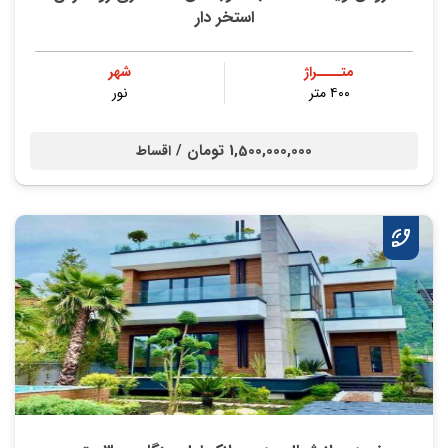
استخر دار
متــــراژ
شهر
۴۰۰ متر
نور
1,500,000,000 تومان /
اقساط