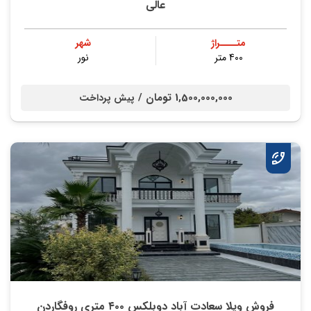
عالی
متــــراژ
شهر
400 متر
نور
1,500,000,000 تومان /
پیش پرداخت
فروش ویلا سعادت آباد دوبلکس ۴۰۰ متری روفگاردن