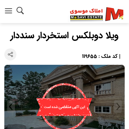
ویلا دوبلکس استخردار سنددار
| کد ملک : 119655