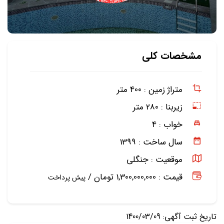
مشخصات کلی
متراژ زمین :
400 متر
زیربنا :
280 متر
خواب :
4
سال ساخت :
1399
موقعیت :
جنگلی
قیمت : 1,300,000,000 تومان /
پیش پرداخت
تاریخ ثبت آگهی: 1400/03/09