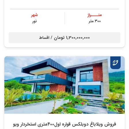
متــــراژ
شهر
۳۰۰ متر
نور
1,300,000,000 تومان /
اقساط
فروش ویلاباغ دوبلکس قواره اول۴۰۰متری استخردار ویو