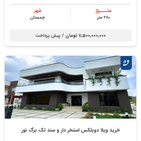
متــــراژ
شهر
۲۸۰ متر
چمستان
7,500,000,000 تومان /
پیش پرداخت
خرید ویلا دوبلکس استخر دار و سند تک برگ نور