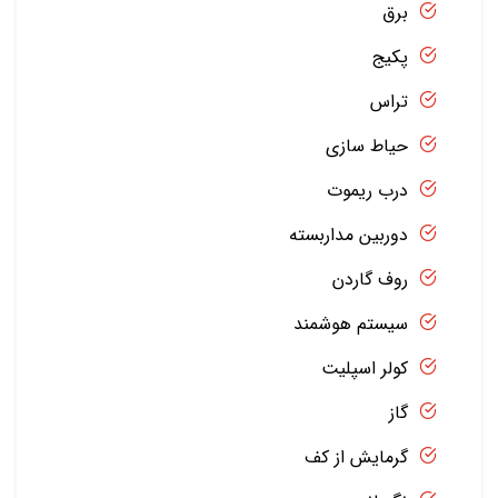
برق
پکیج
تراس
حیاط سازی
درب ریموت
دوربین مداربسته
روف گاردن
سیستم هوشمند
کولر اسپلیت
گاز
گرمایش از کف