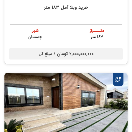
خرید ویلا آمل 183 متر
متــــراژ
شهر
183 متر
چمستان
2,000,000,000 تومان /
مبلغ کل