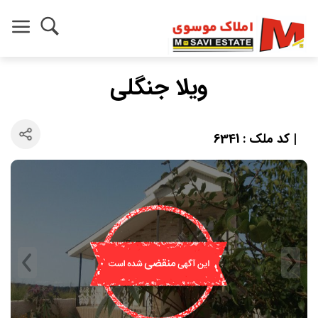
ویلا جنگلی
| کد ملک : 6341