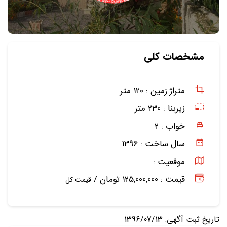
مشخصات کلی
متراژ زمین :
120 متر
زیربنا :
230 متر
خواب :
2
سال ساخت :
1396
موقعیت :
قیمت : 125,000,000 تومان /
قیمت کل
تاریخ ثبت آگهی: 1396/07/13