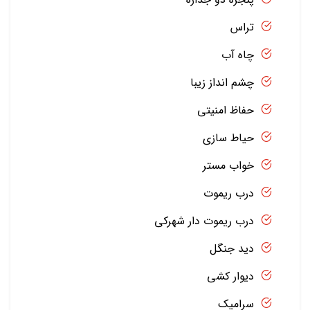
تراس
چاه آب
چشم انداز زیبا
حفاظ امنیتی
حیاط سازی
خواب مستر
درب ریموت
درب ریموت دار شهرکی
دید جنگل
دیوار کشی
سرامیک