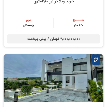
خرید ویلا در نور 280متری
متــــراژ
شهر
260 متر
چمستان
2,000,000,000 تومان /
پیش پرداخت