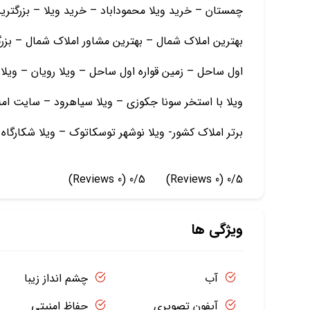
چمستان – خرید ویلا محموداباد – خرید ویلا – بزرگتر
بهترین املاک شمال – بهترین مشاور املاک شمال – بزرگ
اول ساحل – زمین قواره اول ساحل – ویلا رویان – ویلا 
ویلا با استخر سونا جکوزی – ویلا سیاهرود – سایت ا
برتر املاک کشور- ویلا نوشهر توسکاتوک – ویلا شکارگاه
(0 Reviews)
0/5
(0 Reviews)
0/5
ویژگی ها
آب
چشم انداز زیبا
آیفون تصویری
حفاظ امنیتی