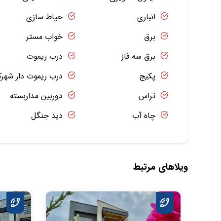
انباری
حیاط سازی
برق
خواب مستر
برق سه فاز
درب ریموت
پکیج
درب ریموت دار شهر
تراس
دوربین مداربسته
چاه آب
دید جنگل
ویلاهای مرتبط