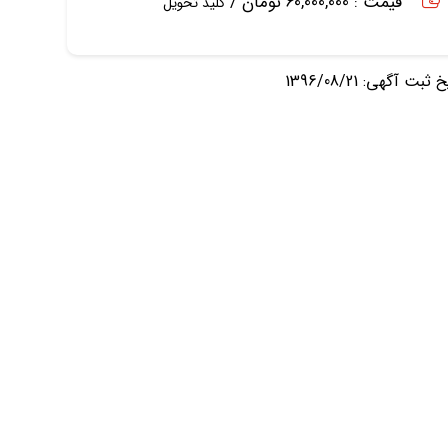
قیمت : 60,000,000 تومان /
کلید تحویل
ثبت آگهی: 1396/08/21