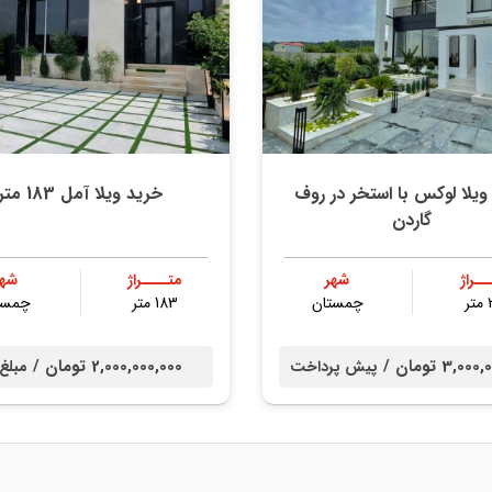
ویلا لوکس با استخر در روف
خرید ویلا آمل 183 متر
گاردن
ــراژ
شهر
متــــراژ
شهر
ر
چمستان
183 متر
چمست
3,0 تومان /
2,000,000,000 تومان /
پیش پرداخت
مبلغ