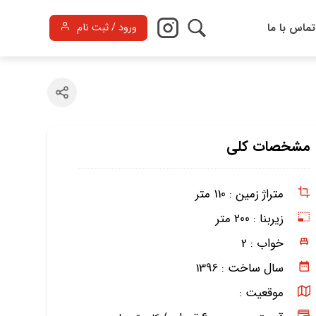
تماس با ما
ورود / ثبت نام
مشخصات کلی
متراژ زمین :
110 متر
زیربنا :
200 متر
خواب :
2
سال ساخت :
1396
موقعیت :