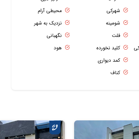
شهرکی
محیطی آرام
شومینه
نزدیک به شهر
فلت
نگهبانی
کی
کلید نخورده
هود
کمد دیواری
کناف