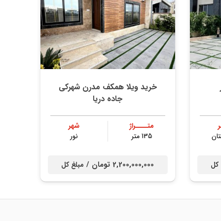
خرید ویلا همکف مدرن شهرکی
جاده دریا
متــــراژ
شهر
ان
135 متر
نور
2,200,000,000 تومان /
 کل
مبلغ کل