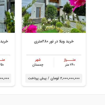
خرید ویلا در نور 280متری
خرید 
متــــراژ
شهر
متــ
260 متر
چمستان
250 مت
2,000,000,000 تومان /
00,000,000
پیش پرداخت