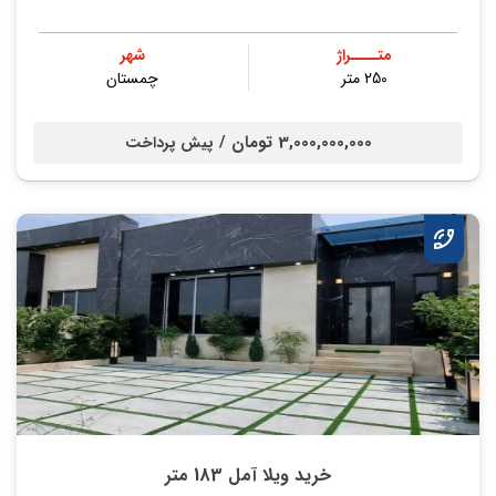
متــــراژ
شهر
250 متر
چمستان
3,000,000,000 تومان /
پیش پرداخت
خرید ویلا آمل 183 متر