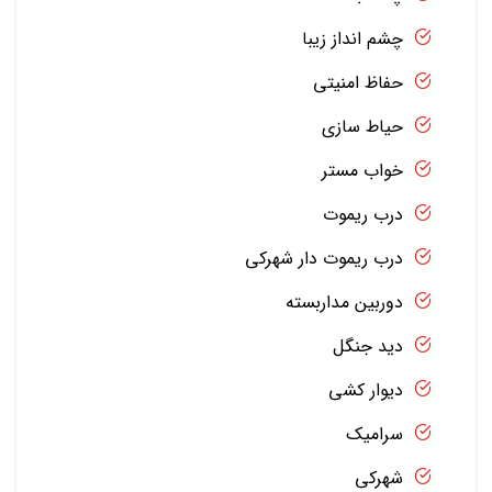
چشم انداز زیبا
حفاظ امنیتی
حیاط سازی
خواب مستر
درب ریموت
درب ریموت دار شهرکی
دوربین مداربسته
دید جنگل
دیوار کشی
سرامیک
شهرکی