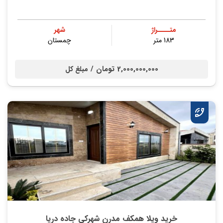
متــــراژ
شهر
183 متر
چمستان
2,000,000,000 تومان /
مبلغ کل
خرید ویلا همکف مدرن شهرکی جاده دریا