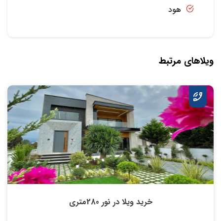
هود
ویلاهای مرتبط
خرید ویلا در نور 280متری