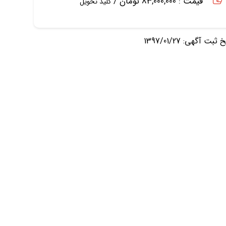
قیمت : 83,000,000 تومان /
کلید تحویل
ثبت آگهی: 1397/01/27