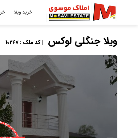
خرید ویلا
خری
ویلا جنگلی لوکس
| کد ملک : 10247