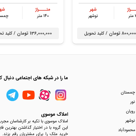
ــراژ
شهر
متــــراژ
شهر
ر
نوشهر
140 متر
چمست
800, تومان /
136,000,000 تومان /
کلید تحویل
کلید تح
ما را در شبکه های اجتماعی دنبال کن
 چمستان
نور
رویان
املاک موسوی
نوشهر
املاک موسوی با تکیه بر کارشناسان مجر
این گروه با در اختیار گذاشتن بهترین فا
محمودآباد
خرید ملک را برای مشتریان رقم بزند.