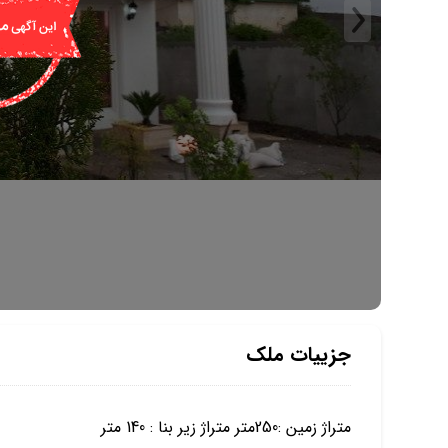
جزییات ملک
متراژ زمین :250متر متراژ زیر بنا : 140 متر