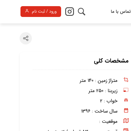
تماس با ما
ورود / ثبت نام
مشخصات کلی
متراژ زمین :
140 متر
زیربنا :
250 متر
خواب :
2
سال ساخت :
1396
موقعیت :