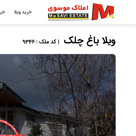
خرید ویلا
خری
ویلا باغ چلک
| کد ملک : 9346