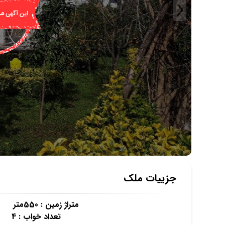
جزییات ملک
متراژ زمین : 550متر متراژ زیر بنا : 300 متر
تعداد خواب : 4 پارکینگ : 3