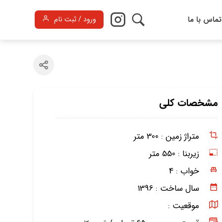
تماس با ما
ورود / ثبت نام
مشخصات کلی
متراژ زمین :
300 متر
زیربنا :
550 متر
خواب :
4
سال ساخت :
1396
موقعیت :