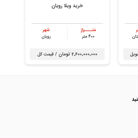
خرید ویلا رویان
متــــراژ
شهر
ان
400 متر
رویان
2,600,000,000 تومان /
ویل
قیمت کل
ید