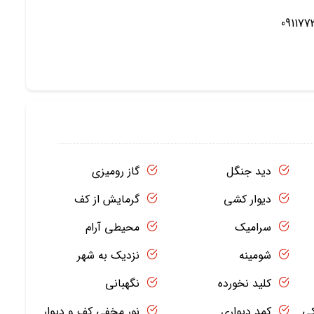
091177
دید جنگل
گاز رومیزی
دیوار کشی
گرمایش از کف
سرامیک
محیطی آرام
شومینه
نزدیک به شهر
کلید نخورده
نگهبانی
کی
کمد دیواری
نور مخفی کف و دیوار