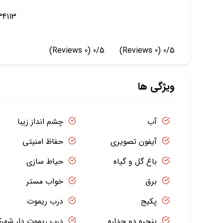
34113
(0 Reviews)
0/5
(0 Reviews)
0/5
ویژگی ها
آب
چشم انداز زیبا
آیفون تصویری
حفاظ امنیتی
باغ گل و گیاه
حیاط سازی
برق
خواب مستر
پکیج
درب ریموت
پنجره دو جداره
درب ریموت دار شهر