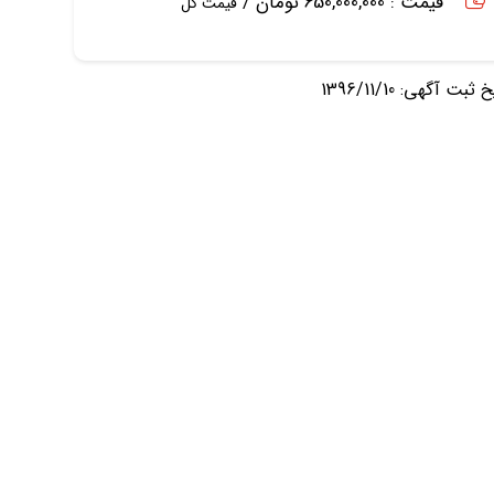
قیمت : 650,000,000 تومان /
قیمت کل
ثبت آگهی: 1396/11/10