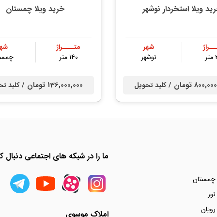
ید ویلا استخردار نوشهر
خرید ویلا چمستان
ــراژ
شهر
متــــراژ
شهر
ر
نوشهر
140 متر
چمست
800, تومان /
136,000,000 تومان /
کلید تحویل
کلید تح
ما را در شبکه های اجتماعی دنبال کن
 چمستان
نور
رویان
املاک موسوی