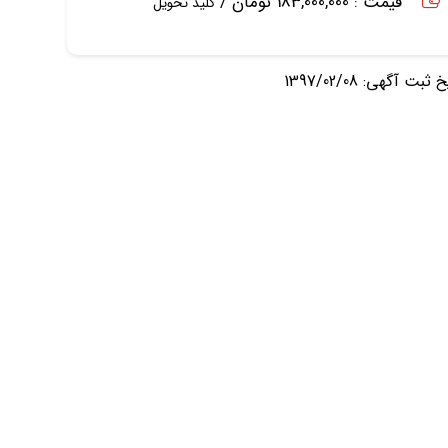
قیمت : 183,000,000 تومان /
کلید تحویل
ثبت آگهی: 1397/02/08