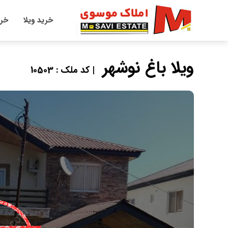
خرید ویلا
خری
ویلا باغ نوشهر
| کد ملک : 10503