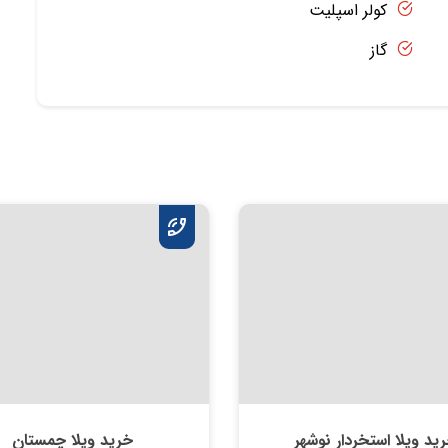
کولر اسپلیت
گاز
ید ویلا استخردار نوشهر
خرید ویلا چمستان