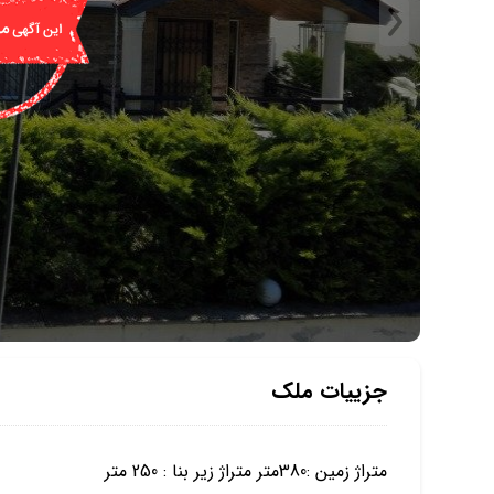
جزییات ملک
متراژ زمین :380متر متراژ زیر بنا : 250 متر