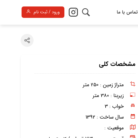
تماس با ما
ورود / ثبت نام
مشخصات کلی
متراژ زمین :
250 متر
زیربنا :
380 متر
خواب :
3
سال ساخت :
1392
موقعیت :