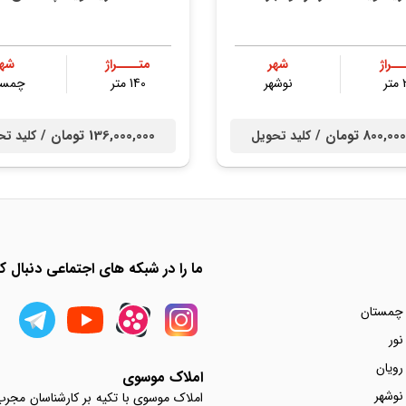
ــراژ
شهر
متــــراژ
شهر
ر
نوشهر
140 متر
چمست
800, تومان /
136,000,000 تومان /
کلید تحویل
کلید تح
ما را در شبکه های اجتماعی دنبال کن
 چمستان
نور
رویان
املاک موسوی
نوشهر
املاک موسوی با تکیه بر کارشناسان مجر