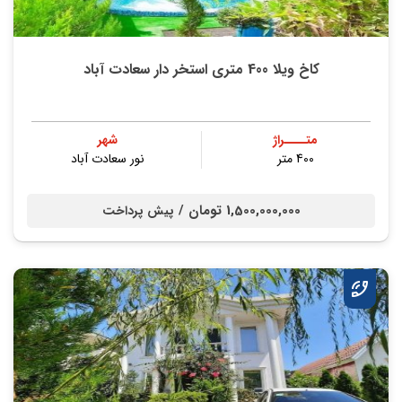
کاخ ویلا 400 متری استخر دار سعادت آباد
متــــراژ
شهر
400 متر
نور سعادت آباد
1,500,000,000 تومان /
پیش پرداخت