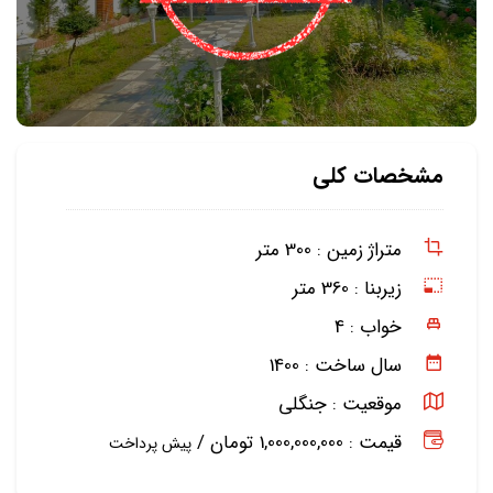
مشخصات کلی
متراژ زمین :
300 متر
زیربنا :
360 متر
خواب :
4
سال ساخت :
1400
موقعیت :
جنگلی
قیمت : 1,000,000,000 تومان /
پیش پرداخت