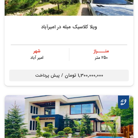
ویلا کلاسیک مبله در امیرآباد
متــــراژ
شهر
250 متر
امیر آباد
1,300,000,000 تومان /
پیش پرداخت