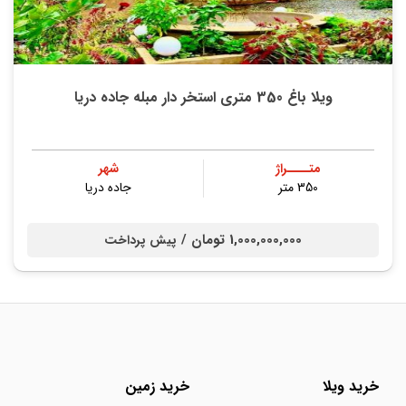
ویلا باغ 350 متری استخر دار مبله جاده دریا
متــــراژ
شهر
350 متر
جاده دریا
1,000,000,000 تومان /
پیش پرداخت
خرید ویلا
خرید زمین