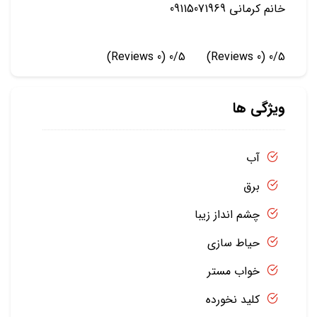
خانم کرمانی 09115071969
(0 Reviews)
0/5
(0 Reviews)
0/5
ویژگی ها
آب
برق
چشم انداز زیبا
حیاط سازی
خواب مستر
کلید نخورده