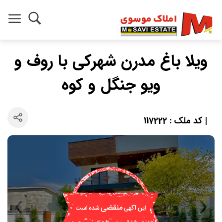
ویلا باغ مدرن شهرکی با روف و
ویو جنگل و کوه
| کد ملک : 117222