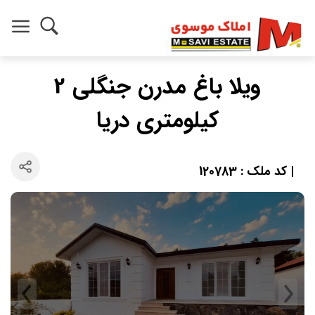
ویلا باغ مدرن جنگلی 2
کیلومتری دریا
| کد ملک : 120783