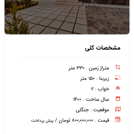
مشخصات کلی
متراژ زمین :
330 متر
زیربنا :
150 متر
خواب :
2
سال ساخت :
1400
موقعیت :
جنگلی
قیمت : 800,000,000 تومان /
پیش پرداخت