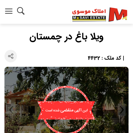
ویلا باغ در چمستان
| کد ملک : 4432