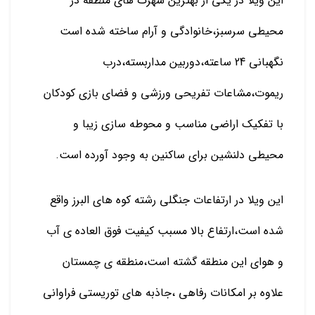
این ویلا در یکی از بهترین شهرک های منطقه در
محیطی سرسبز،خانوادگی و آرام ساخته شده است
نگهبانی 24 ساعته،دوربین مداربسته،درب
ریموت،مشاعات تفریحی ورزشی و فضای بازی کودکان
با تفکیک اراضی مناسب و محوطه سازی زیبا و
محیطی دلنشین برای ساکنین به وجود آورده است.
این ویلا در ارتفاعات جنگلی رشته کوه های البرز واقع
شده است،ارتفاع بالا مسبب کیفیت فوق العاده ی آب
و هوای این منطقه گشته است،منطقه ی چمستان
علاوه بر امکانات رفاهی ،جاذبه های توریستی فراوانی