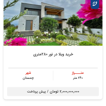
خرید ویلا در نور 280متری
متــــراژ
شهر
260 متر
چمستان
2,000,000,000 تومان /
پیش پرداخت