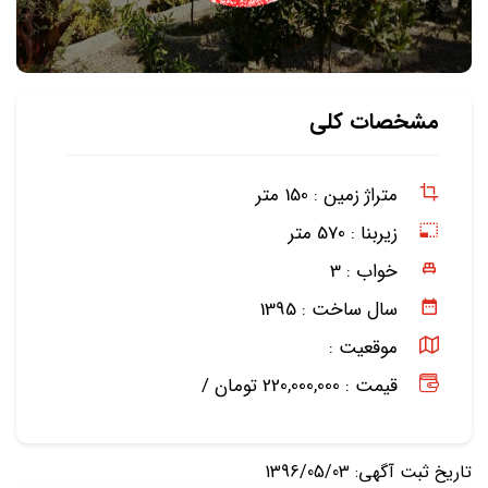
مشخصات کلی
متراژ زمین :
150 متر
زیربنا :
570 متر
خواب :
3
سال ساخت :
1395
موقعیت :
قیمت : 220,000,000 تومان /
تاریخ ثبت آگهی: 1396/05/03