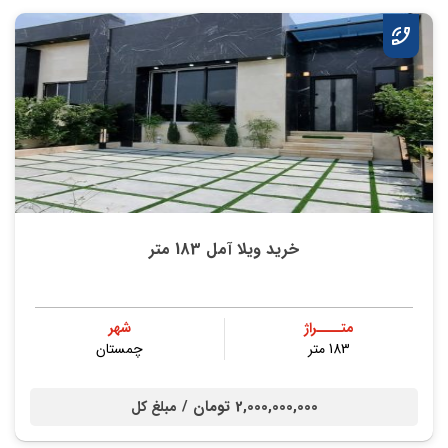
خرید ویلا آمل 183 متر
متــــراژ
شهر
183 متر
چمستان
2,000,000,000 تومان /
مبلغ کل