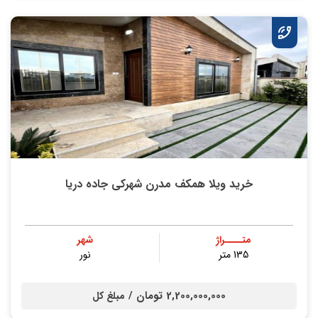
خرید ویلا همکف مدرن شهرکی جاده دریا
متــــراژ
شهر
135 متر
نور
2,200,000,000 تومان /
مبلغ کل