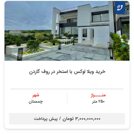
خرید ویلا لوکس با استخر در روف گاردن
متــــراژ
شهر
250 متر
چمستان
3,000,000,000 تومان /
پیش پرداخت