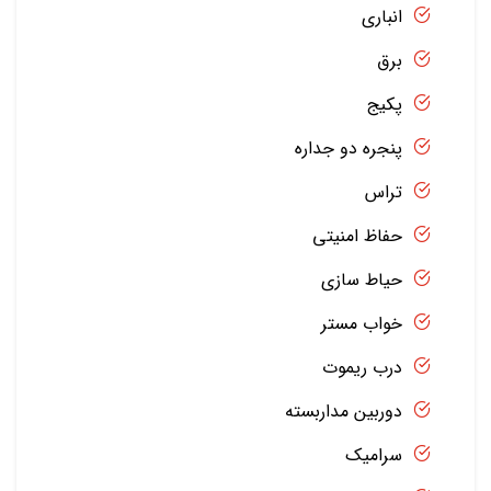
انباری
برق
پکیج
پنجره دو جداره
تراس
حفاظ امنیتی
حیاط سازی
خواب مستر
درب ریموت
دوربین مداربسته
سرامیک