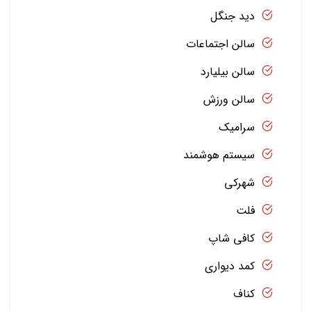
دید جنگل
سالن اجتماعات
سالن بیلیارد
سالن ورزش
سرامیک
سیستم هوشمند
شهرکی
فلت
کافی شاپ
کمد دیواری
کناف