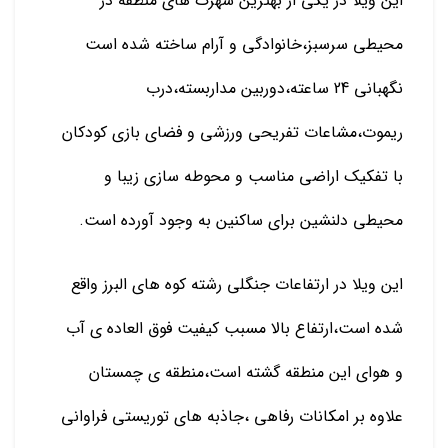
این ویلا در یکی از بهترین شهرک های منطقه در
محیطی سرسبز،خانوادگی و آرام ساخته شده است
نگهبانی 24 ساعته،دوربین مداربسته،درب
ریموت،مشاعات تفریحی ورزشی و فضای بازی کودکان
با تفکیک اراضی مناسب و محوطه سازی زیبا و
محیطی دلنشین برای ساکنین به وجود آورده است.
این ویلا در ارتفاعات جنگلی رشته کوه های البرز واقع
شده است،ارتفاع بالا مسبب کیفیت فوق العاده ی آب
و هوای این منطقه گشته است،منطقه ی چمستان
علاوه بر امکانات رفاهی ،جاذبه های توریستی فراوانی