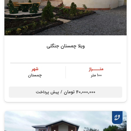
ویلا چمستان جنگلی
متــــراژ
شهر
100 متر
چمستان
40,000,000 تومان /
پیش پرداخت