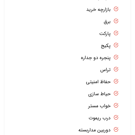
بازارچه خرید
برق
پارکت
پکیج
پنجره دو جداره
تراس
حفاظ امنیتی
حیاط سازی
خواب مستر
درب ریموت
دوربین مداربسته