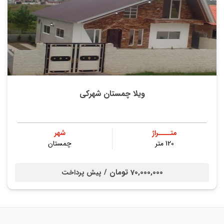
ویلا چمستان شهرکی
متــــراژ
شهر
120 متر
چمستان
70,000,000 تومان /
پیش پرداخت