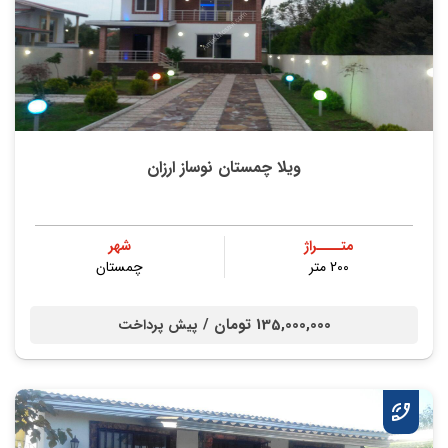
ویلا چمستان نوساز ارزان
متــــراژ
شهر
200 متر
چمستان
135,000,000 تومان /
پیش پرداخت