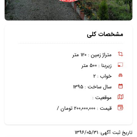
مشخصات کلی
متراژ زمین :
120 متر
زیربنا :
500 متر
خواب :
2
سال ساخت :
1395
موقعیت :
قیمت : 200,000,000 تومان /
تاریخ ثبت آگهی: 1396/05/31