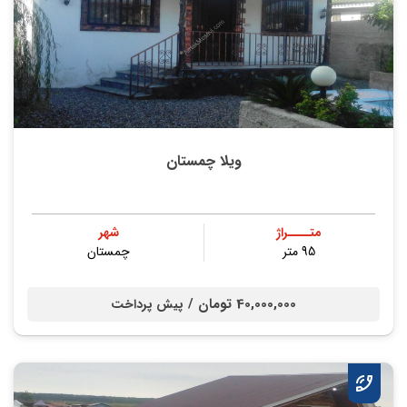
ویلا چمستان
متــــراژ
شهر
95 متر
چمستان
40,000,000 تومان /
پیش پرداخت