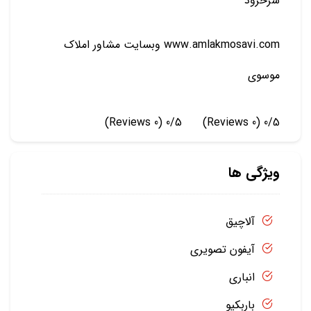
سرخرود
www.amlakmosavi.com وبسایت مشاور املاک
موسوی
(0 Reviews)
0/5
(0 Reviews)
0/5
ویژگی ها
آلاچیق
آیفون تصویری
انباری
باربکیو