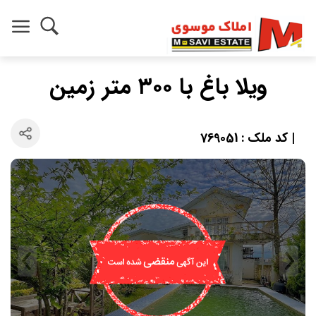
ویلا باغ با ۳۰۰ متر زمین
| کد ملک : 769051