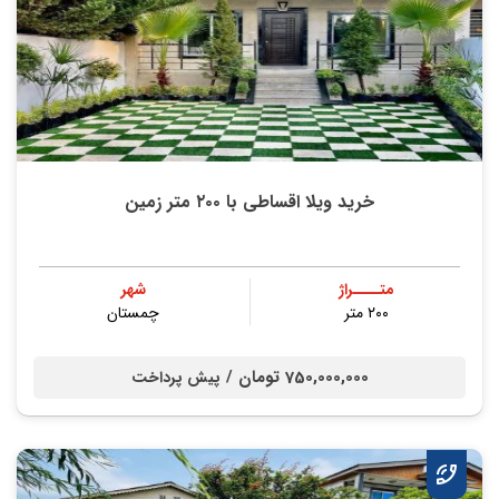
خرید ویلا اقساطی با ۲۰۰ متر زمین
متــــراژ
شهر
۲۰۰ متر
چمستان
750,000,000 تومان /
پیش پرداخت