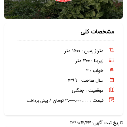
مشخصات کلی
متراژ زمین :
1500 متر
زیربنا :
300 متر
خواب :
4
سال ساخت :
1399
موقعیت :
جنگلی
قیمت : 3,000,000,000 تومان /
پیش پرداخت
تاریخ ثبت آگهی: 1399/12/23