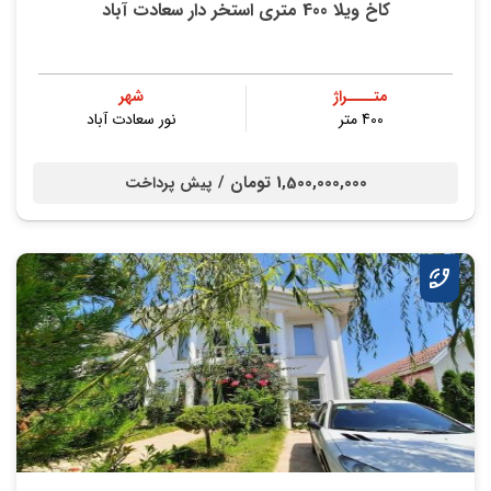
کاخ ویلا 400 متری استخر دار سعادت آباد
متــــراژ
شهر
400 متر
نور سعادت آباد
1,500,000,000 تومان /
پیش پرداخت