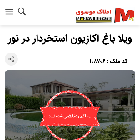
ویلا باغ اکازیون استخردار در نور
| کد ملک : 108706