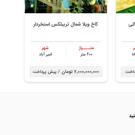
لی
کاخ ویلا شمال تریبلکس استخردار
متــــراژ
شهر
نا
600 متر
امیر آباد
2,000,000,000 تومان /
داخت
پیش پرداخت
ید