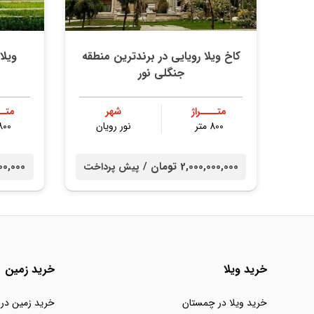
کاخ ویلا رویایی در برندترین منطقه
ویلا
جنگلی نور
متــــراژ
شهر
متــ
800 متر
نور رویان
800 مت
2,000,000,000 تومان /
00,000,000
پیش پرداخت
خرید ویلا
خرید زمین
خرید ویلا در چمستان
خرید زمین در