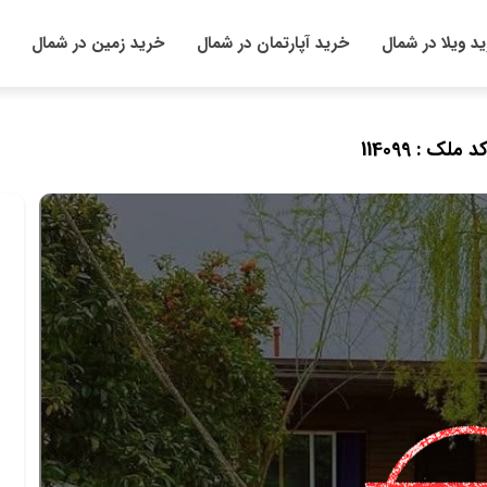
د ویلا در شمال
خرید آپارتمان در شمال
خرید زمین در شمال
د ملک : 114099