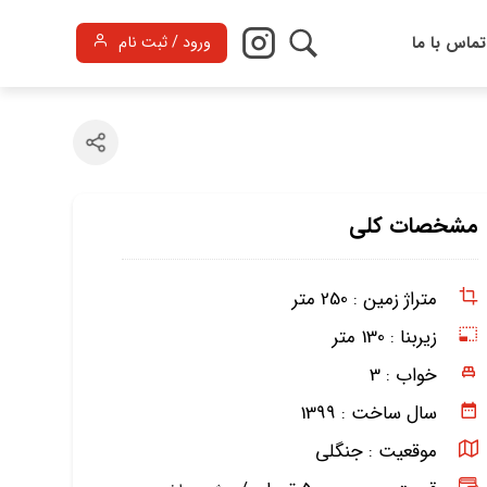
تماس با ما
ورود / ثبت نام
مشخصات کلی
متراژ زمین :
250 متر
زیربنا :
130 متر
خواب :
3
سال ساخت :
1399
موقعیت :
جنگلی