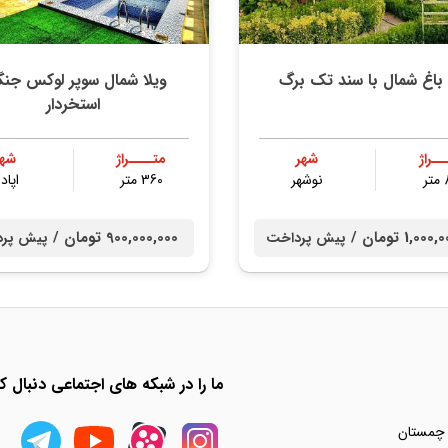
 باغ شمال با سند تک برگ
ویلا شمال سوپر لوکس جنگ
استخردار
ــراژ
شهر
متــــراژ
شهر
ر
نوشهر
360 متر
اپادا
1,0 تومان /
900,000,000 تومان /
پیش پرداخت
پیش پر
ما را در شبکه های اجتماعی دنبال کن
 چمستان