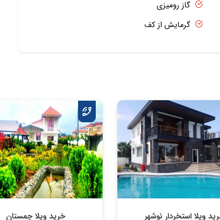
گاز رومیزی
گرمایش از کف
ید ویلا استخردار نوشهر
خرید ویلا چمستان