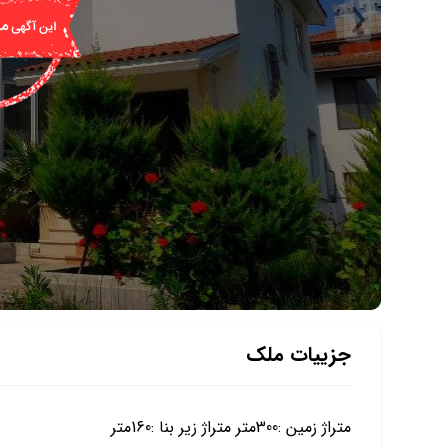
جزییات ملک
متراژ زمین :300متر متراژ زیر بنا :160متر