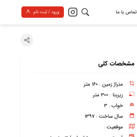
تماس با ما
ورود / ثبت نام
مشخصات کلی
متراژ زمین :
160 متر
زیربنا :
300 متر
خواب :
3
سال ساخت :
1397
موقعیت :