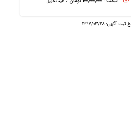
قیمت : 100,000,000 تومان /
کلید تحویل
ثبت آگهی: 1397/03/28