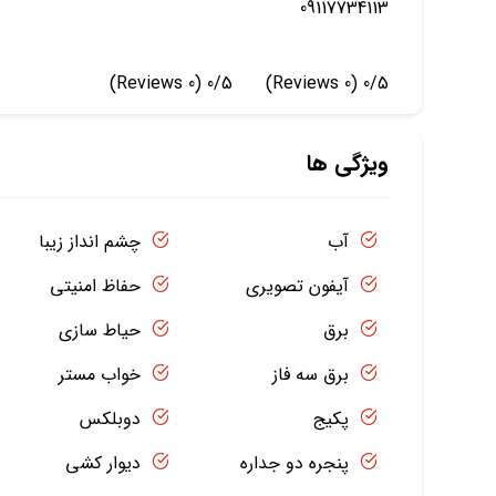
09117734113
(0 Reviews)
0/5
(0 Reviews)
0/5
ویژگی ها
آب
چشم انداز زیبا
آیفون تصویری
حفاظ امنیتی
برق
حیاط سازی
برق سه فاز
خواب مستر
پکیج
دوبلکس
پنجره دو جداره
دیوار کشی