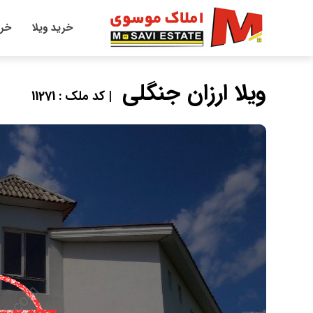
خرید ویلا
خری
ویلا ارزان جنگلی
| کد ملک : 11271