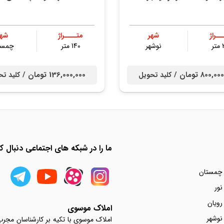
ــراژ
شهر
متــــراژ
شهر
ر
نوشهر
140 متر
چمست
800, تومان /
136,000,000 تومان /
کلید تحویل
کلید تح
ما را در شبکه های اجتماعی دنبال کن
 چمستان
نور
رویان
املاک موسوی
نوشهر
املاک موسوی با تکیه بر کارشناسان مجر