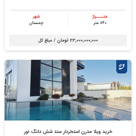
متــــراژ
شهر
۸۴۰ متر
چمستان
23,000,000,000 تومان /
مبلغ کل
خرید ویلا مدرن استخردار سند شش دانگ نور