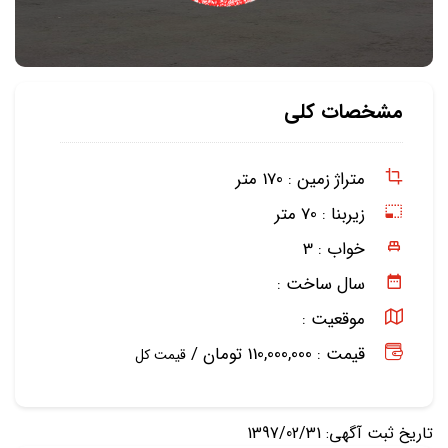
مشخصات کلی
متراژ زمین :
170 متر
زیربنا :
70 متر
خواب :
3
سال ساخت :
موقعیت :
قیمت : 110,000,000 تومان /
قیمت کل
تاریخ ثبت آگهی: 1397/02/31