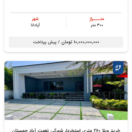
متــــراژ
شهر
۳۰۰ متر
آپادانا
10,000,000,000 تومان /
پیش پرداخت
خرید ویلا ۲۶۰ متری استخردار شهرکی نعمت آباد چمستان