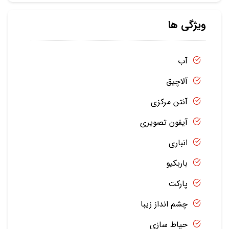
ویژگی ها
آب
آلاچیق
آنتن مرکزی
آیفون تصویری
انباری
باربکیو
پارکت
چشم انداز زیبا
حیاط سازی