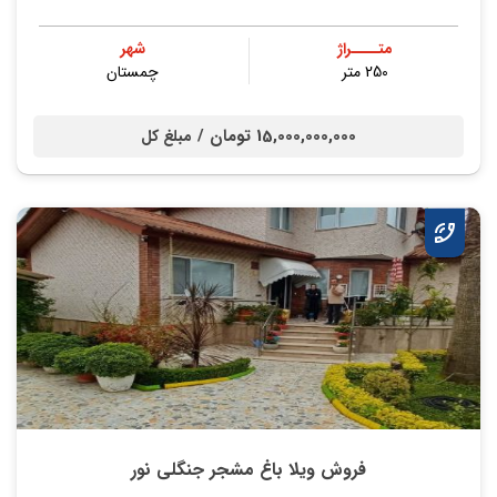
متــــراژ
شهر
250 متر
چمستان
15,000,000,000 تومان /
مبلغ کل
فروش ویلا باغ مشجر جنگلی نور