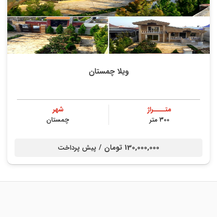
ویلا چمستان
متــــراژ
شهر
300 متر
چمستان
130,000,000 تومان /
پیش پرداخت