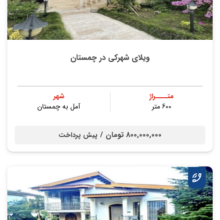
ویلای شهرکی در چمستان
متــــراژ
شهر
600 متر
آمل به چمستان
800,000,000 تومان /
پیش پرداخت