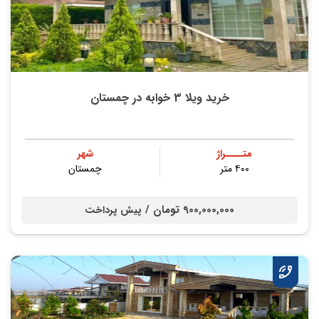
خرید ویلا 3 خوابه در چمستان
متــــراژ
شهر
۴۰۰ متر
چمستان
900,000,000 تومان /
پیش پرداخت