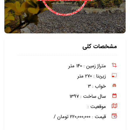
مشخصات کلی
متراژ زمین :
140 متر
زیربنا :
270 متر
خواب :
3
سال ساخت :
1397
موقعیت :
قیمت : 220,000,000 تومان /