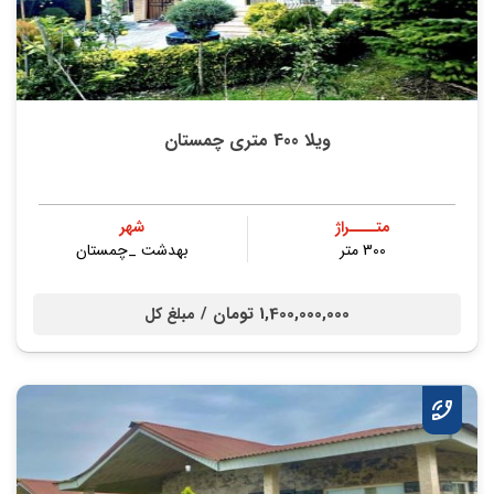
ویلا 400 متری چمستان
متــــراژ
شهر
300 متر
بهدشت _چمستان
1,400,000,000 تومان /
مبلغ کل