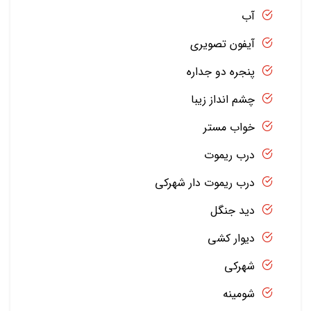
آب
آیفون تصویری
پنجره دو جداره
چشم انداز زیبا
خواب مستر
درب ریموت
درب ریموت دار شهرکی
دید جنگل
دیوار کشی
شهرکی
شومینه