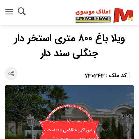
ویلا باغ 800 متری استخر دار
جنگلی سند دار
| کد ملک : 730343