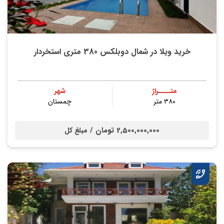
خرید ویلا در شمال دوبلکس 380 متری استخردار
متــــراژ
شهر
۳۸۰ متر
چمستان
2,500,000,000 تومان /
مبلغ کل