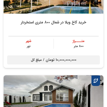
خرید کاخ ویلا در شمال ۸۰۰ متری استخردار
متــــراژ
شهر
۸۰۰ متر
نور
10,000,000,000 تومان /
مبلغ کل