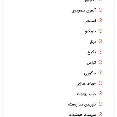
آیفون تصویری
استخر
باربکیو
برق
پکیج
تراس
جکوزی
حیاط سازی
درب ریموت
دوربین مداربسته
سیستم هوشمند