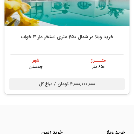
خرید ویلا در شمال ۶۵۰ متری استخر دار ۳ خواب
متــــراژ
شهر
۶۵۰ متر
چمستان
4,000,000,000 تومان /
مبلغ کل
خرید ویلا
خرید زمین