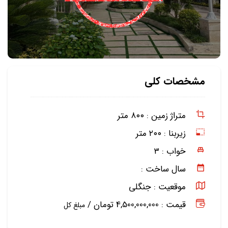
مشخصات کلی
متراژ زمین :
۸۰۰ متر
زیربنا :
۲۰۰ متر
خواب :
۳
سال ساخت :
موقعیت :
جنگلی
قیمت : 4,500,000,000 تومان /
مبلغ کل