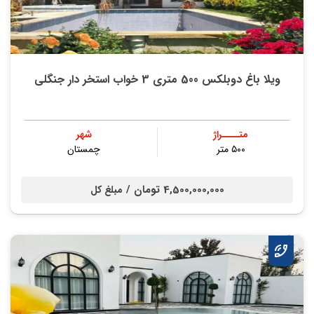
ویلا باغ دوبلکس 500 متری 3 خواب استخر دار جنگلی
متــــراژ
شهر
۵۰۰ متر
چمستان
4,500,000,000 تومان /
مبلغ کل