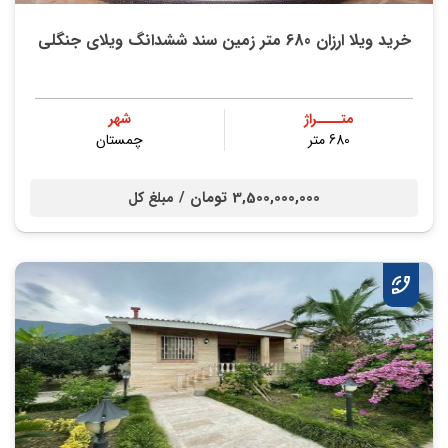
خرید ویلا ارزان 680 متر زمین سند ششدانگ ویلای جنگلی
متــــراژ
شهر
680 متر
چمستان
3,500,000,000 تومان /
مبلغ کل