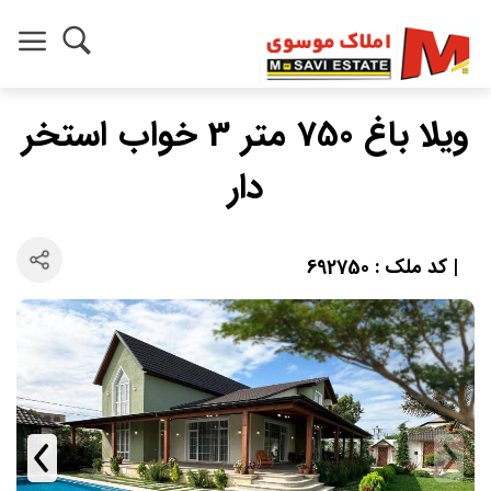
ویلا باغ 750 متر 3 خواب استخر
دار
| کد ملک : 692750