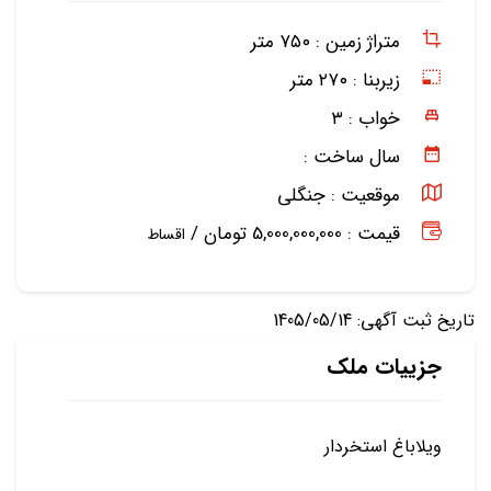
متراژ زمین :
۷۵۰ متر
زیربنا :
۲۷۰ متر
خواب :
۳
سال ساخت :
موقعیت :
جنگلی
قیمت : 5,000,000,000 تومان /
اقساط
تاریخ ثبت آگهی: 1405/05/14
جزییات ملک
ویلاباغ استخردار