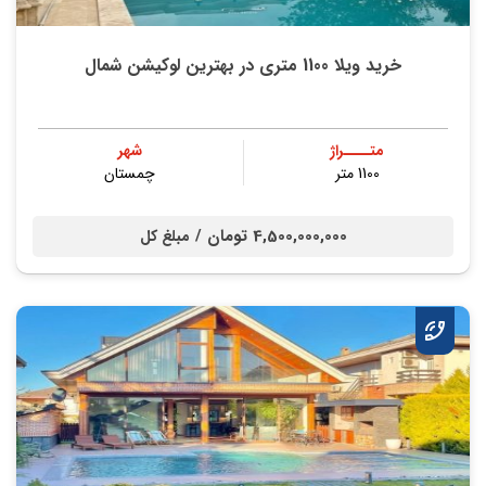
خرید ویلا 1100 متری در بهترین لوکیشن شمال
متــــراژ
شهر
1100 متر
چمستان
4,500,000,000 تومان /
مبلغ کل