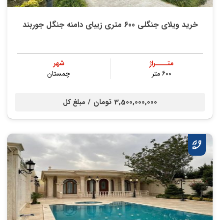
خرید ویلای جنگلی 600 متری زیبای دامنه جنگل جوربند
متــــراژ
شهر
600 متر
چمستان
3,500,000,000 تومان /
مبلغ کل