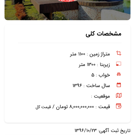
مشخصات کلی
متراژ زمین :
1100 متر
زیربنا :
1300 متر
خواب :
5
سال ساخت :
1396
موقعیت :
قیمت : 8,000,000,000 تومان /
قیمت کل
تاریخ ثبت آگهی: 1396/10/23