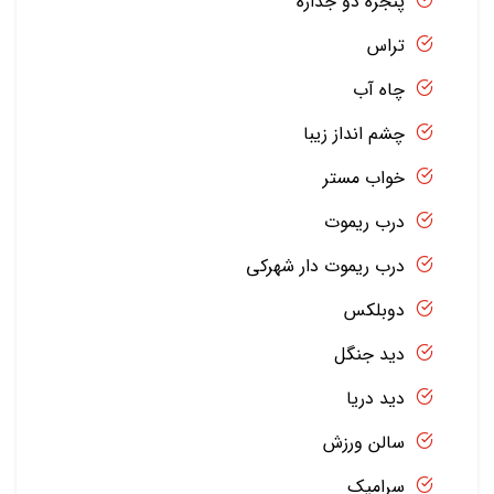
پنجره دو جداره
تراس
چاه آب
چشم انداز زیبا
خواب مستر
درب ریموت
درب ریموت دار شهرکی
دوبلکس
دید جنگل
دید دریا
سالن ورزش
سرامیک