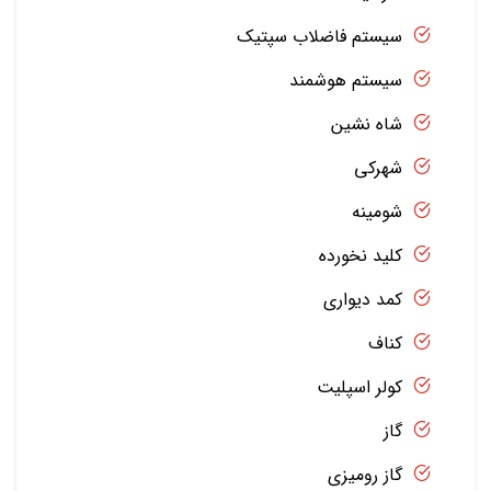
سیستم فاضلاب سپتیک
سیستم هوشمند
شاه نشین
شهرکی
شومینه
کلید نخورده
کمد دیواری
کناف
کولر اسپلیت
گاز
گاز رومیزی