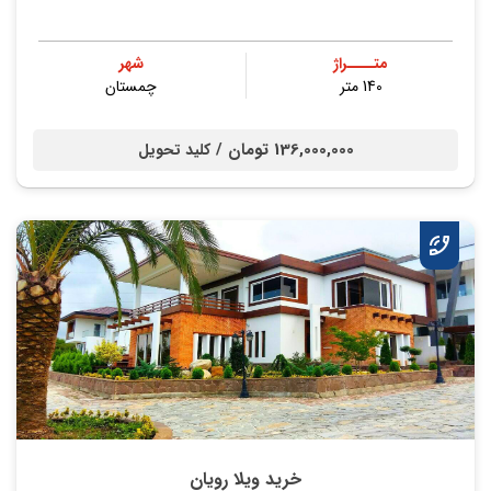
متــــراژ
شهر
140 متر
چمستان
136,000,000 تومان /
کلید تحویل
خرید ویلا رویان