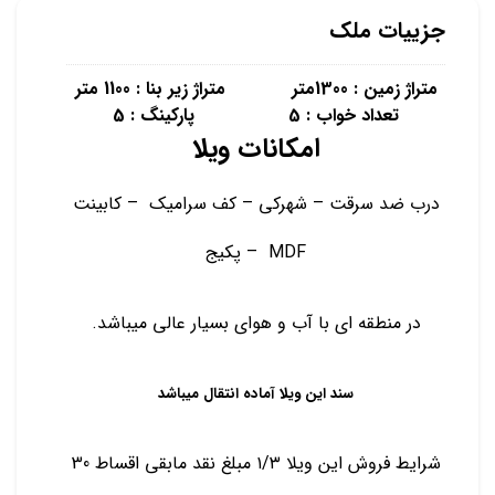
جزییات ملک
متراژ زمین : 1300متر متراژ زیر بنا : 1100 متر
تعداد خواب : 5 پارکینگ : 5
امکانات ویلا
درب ضد سرقت – شهرکی – کف سرامیک – کابینت
MDF – پکیج
در منطقه ای با آب و هوای بسیار عالی میباشد.
سند این ویلا آماده انتقال میباشد
شرایط فروش این ویلا ۱/۳ مبلغ نقد مابقی اقساط 30