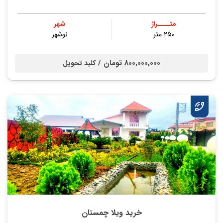
متــــراژ
شهر
250 متر
نوشهر
800,000,000 تومان /
کلید تحویل
خرید ویلا چمستان