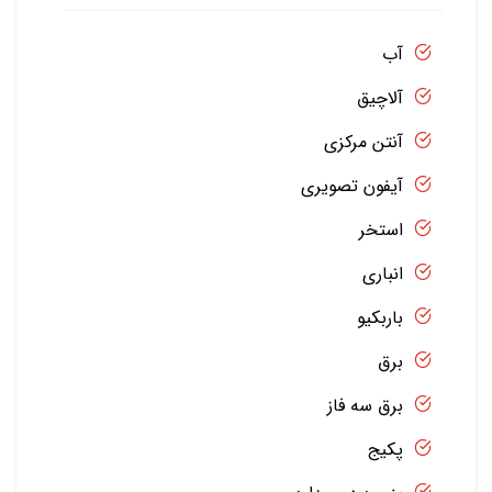
آب
آلاچیق
آنتن مرکزی
آیفون تصویری
استخر
انباری
باربکیو
برق
برق سه فاز
پکیج