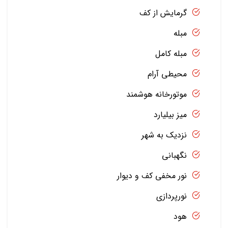
گرمایش از کف
مبله
مبله کامل
محیطی آرام
موتورخانه هوشمند
میز بیلیارد
نزدیک به شهر
نگهبانی
نور مخفی کف و دیوار
نورپردازی
هود