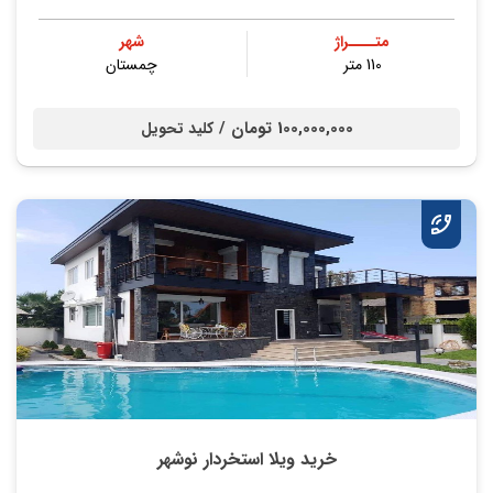
متــــراژ
شهر
110 متر
چمستان
100,000,000 تومان /
کلید تحویل
خرید ویلا استخردار نوشهر