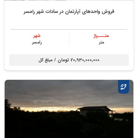
فروش واحدهای آپارتمان در سادات شهر رامسر
متــــراژ
شهر
متر
رامسر
20,930,000,000 تومان /
مبلغ کل