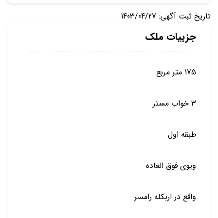
تاریخ ثبت آگهی: 1403/04/27
جزییات ملک
175 متر مربع
3 خواب مستر
طبقه اول
ویوی فوق العاده
واقع در اربکله رامسر