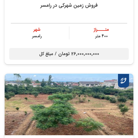
فروش زمین شهرکی در رامسر
متــــراژ
شهر
400 متر
رامسر
26,000,000,000 تومان /
مبلغ کل