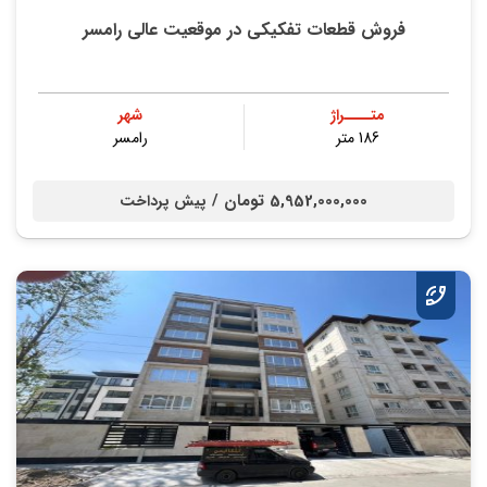
فروش قطعات تفکیکی در موقعیت عالی رامسر
متــــراژ
شهر
186 متر
رامسر
5,952,000,000 تومان /
پیش پرداخت