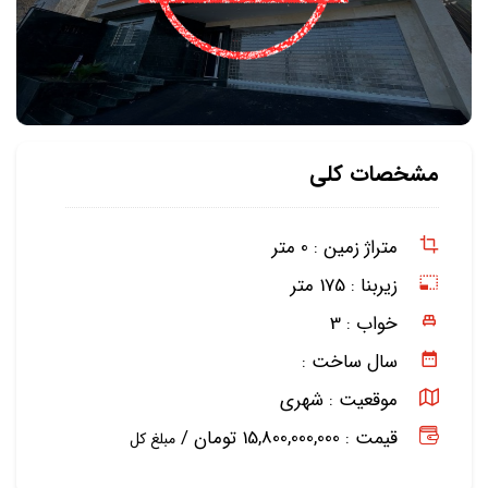
مشخصات کلی
متراژ زمین :
0 متر
زیربنا :
175 متر
خواب :
3
سال ساخت :
موقعیت :
شهری
قیمت : 15,800,000,000 تومان /
مبلغ کل