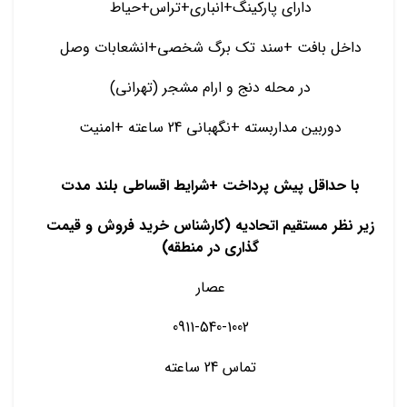
دارای پارکینگ+انباری+تراس+حیاط
داخل بافت +سند تک برگ شخصی+انشعابات وصل
در محله دنج و ارام مشجر (تهرانی)
دوربین مداربسته +نگهبانی 24 ساعته +امنیت
با حداقل پیش پرداخت +شرایط اقساطی بلند مدت
زیر نظر مستقیم اتحادیه (کارشناس خرید فروش و قیمت
گذاری در منطقه)
عصار
0911-540-1002
تماس 24 ساعته