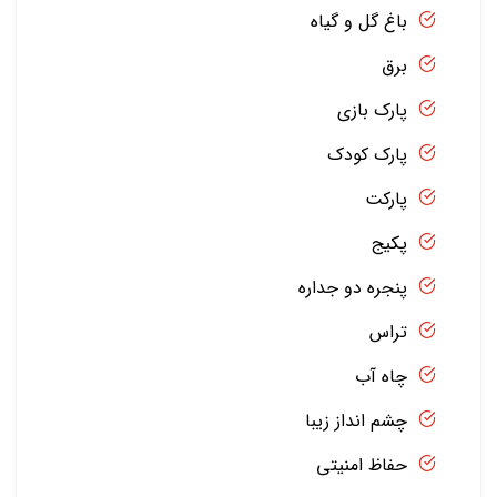
باغ گل و گیاه
برق
پارک بازی
پارک کودک
پارکت
پکیج
پنجره دو جداره
تراس
چاه آب
چشم انداز زیبا
حفاظ امنیتی