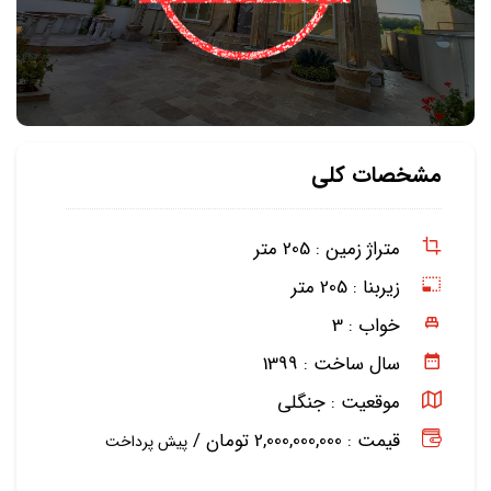
مشخصات کلی
متراژ زمین :
205 متر
زیربنا :
205 متر
خواب :
3
سال ساخت :
1399
موقعیت :
جنگلی
قیمت : 2,000,000,000 تومان /
پیش پرداخت