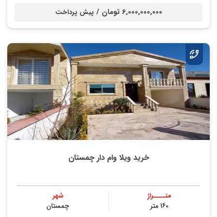
6,000,000,000 تومان /
پیش پرداخت
خرید ویلا وام دار چمستان
متــــراژ
شهر
160 متر
چمستان