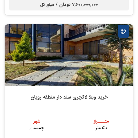
7,600,000,000 تومان /
مبلغ کل
خرید ویلا لاکچری سند دار منطقه رویان
متــــراژ
شهر
510 متر
چمستان