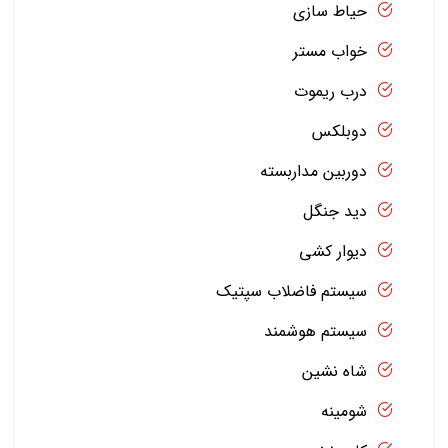
حیاط سازی
خواب مستر
درب ریموت
دوبلکس
دوربین مداربسته
دید جنگل
دیوار کشی
سیستم فاضلاب سپتیک
سیستم هوشمند
شاه نشین
شومینه