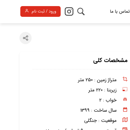
تماس با ما
ورود / ثبت نام
مشخصات کلی
متراژ زمین :
250 متر
زیربنا :
220 متر
خواب :
2
سال ساخت :
1399
موقعیت :
جنگلی