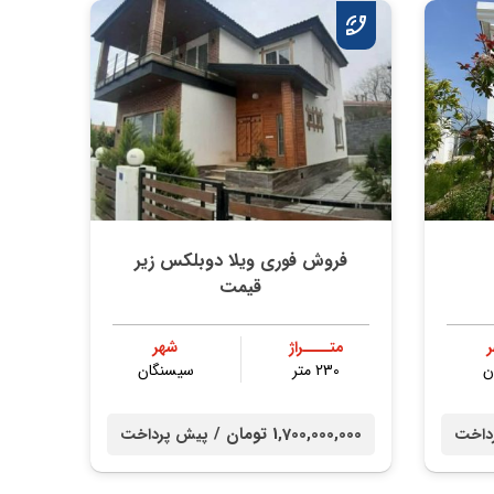
فروش فوری ویلا دوبلکس زیر
قیمت
متــــراژ
شهر
ن
230 متر
سیسنگان
1,700,000,000 تومان /
داخت
پیش پرداخت