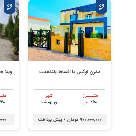
مدرن لوکس با اقساط بلندمدت
ویلا جن
متــــراژ
شهر
متــ
250 متر
نور بهدشت
220 مت
900,000,000 تومان /
00,000
پیش پرداخت