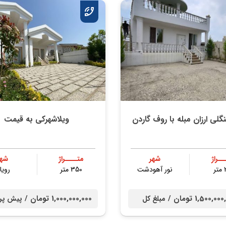
گلی ارزان مبله با روف گاردن
ویلاشهرکی به قیمت
ــراژ
شهر
متــــراژ
شهر
ر
نور آهودشت
350 متر
رویا
1,500,0 تومان /
1,000,000,000 تومان /
مبلغ کل
پیش پر