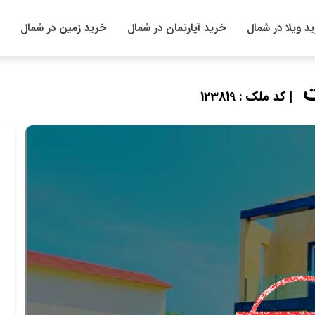
د ویلا در شمال
خرید آپارتمان در شمال
خرید زمین در شمال
ت
| کد ملک : 123819