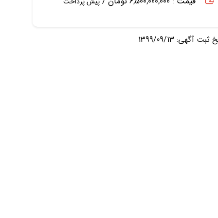
قیمت : 6,500,000,000 تومان /
پیش پرداخت
ثبت آگهی: 1399/09/13