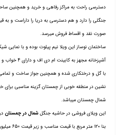
دسترسي راحت به مراكز رفاهي و خريد و همچنين ساح
جنگلي را دارد و هم دسترسي به دريا را داراست و به ق
صورت نقد و اقساط فروش ميرسد.
ساختمان نوساز اين ويلا نيم پيلوت بوده و با نمايي شي
آشپزخانه مجهز 
با گل و درختكاري شده و همچنين جواز ساخت و تمامي 
نشين در منطقه خوبي از چمستان گزينه مناسبي براي 
شمال چمستان ميباشد.
اين ويلاي فروشي در حاشيه جنگل
شمال در چمستان
بنا ١٢٠ متر