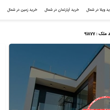
د ویلا در شمال
خرید آپارتمان در شمال
خرید زمین در شمال
 ملک : 91877