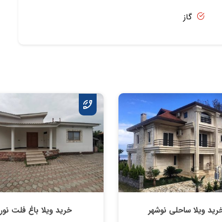
گاز
رید ویلا ساحلی نوشهر
خرید ویلا باغ فلت نور