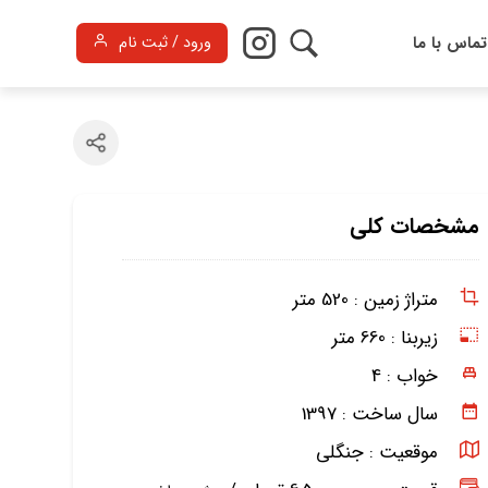
تماس با ما
ورود / ثبت نام
مشخصات کلی
متراژ زمین :
520 متر
زیربنا :
660 متر
خواب :
4
سال ساخت :
1397
موقعیت :
جنگلی