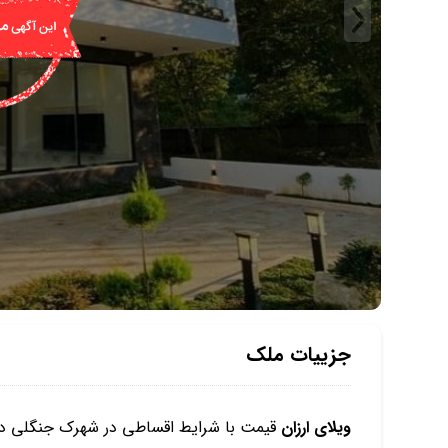
جزییات ملک
ويلاي ارزان
قيمت با شرايط اقساطي در شهرك جنگلي در چم