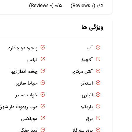
(0 Reviews)
0/5
(0 Reviews)
0/5
ویژگی ها
آب
پنجره دو جداره
آلاچیق
تراس
آنتن مرکزی
چشم انداز زیبا
استخر
حیاط سازی
انباری
خواب مستر
باربکیو
درب ریموت دار شهر
برق
دوبلکس
برق سه فاز
دید جنگل