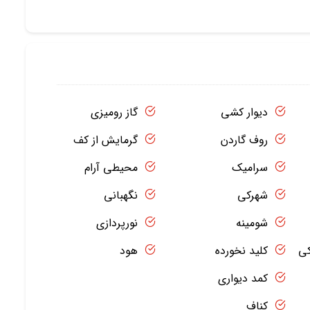
دیوار کشی
گاز رومیزی
روف گاردن
گرمایش از کف
سرامیک
محیطی آرام
شهرکی
نگهبانی
شومینه
نورپردازی
کی
کلید نخورده
هود
کمد دیواری
کناف