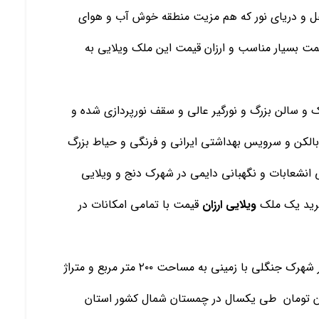
ل و درياي نور كه هم مزيت منطقه خوش آب و هواي
يمت بسيار مناسب و ارزان قيمت اين ملك ويلايي به
ك و سالن بزرگ و نورگير عالي و سقف نورپردازي شده و
به كابينت ام دي اف و داراي 4 خواب و بالكن و سرويس بهداشتي ايراني و فرنگي و حياط بزرگ
انشعابات و نگهباني دايمي در شهرك دنج و ويلايي
خريد يك ملك
ويلايي ارزان
قيمت با تمامي امكانات در
در شهرك جنگلي با زميني به مساحت ٢٠٠ متر مربع و متراژ
 مربع با قيمت مناسب و زير قيمت 650 ميليون تومان طي يكسال در چمستان شمال كشور استان