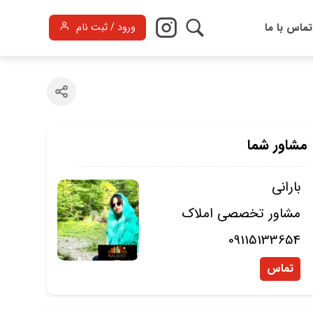
تماس با ما
ورود / ثبت نام
مشاور شما
بارانی
مشاور تخصصی املاک
09115133654
تماس