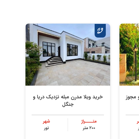
د و مجوز
خرید ویلا مدرن مبله نزدیک دریا و
جنگل
متــــراژ
شهر
200 متر
نور