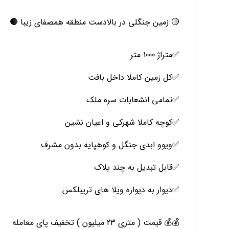
🔴 زمین جنگلی در بالادست منطقه همصفای زیبا 🔴
✅️متراژ 1000 متر
✅️کل زمین کاملا داخل بافت
✅️تمامی انشعابات سره ملک
✅️کوچه کاملا شهرکی و اعیان نشین
✅️ویوو ابدی جنگل و کوهپایه بدون مشرف
✅️قابل تبدیل به چند پلاک
✅️دیوار به دیواره ویلا های تریبلکس
💰💰 قیمت ( متری 23 میلیون ) تخفیف پای معامله