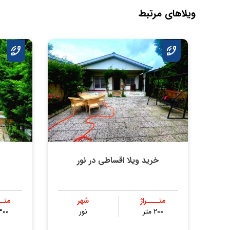
ویلاهای مرتبط
خرید ویلا اقساطی در نور
متــــراژ
شهر
متــ
200 متر
نور
300 مت