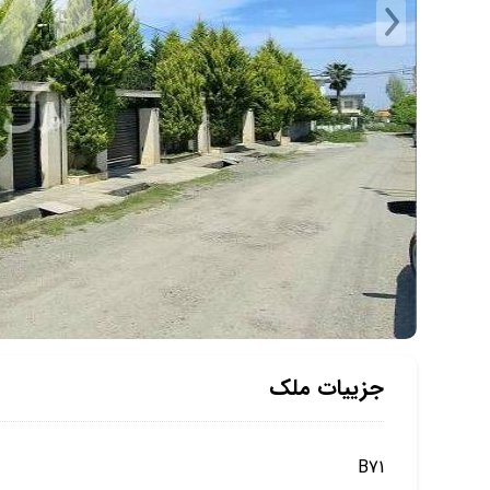
جزییات ملک
B71