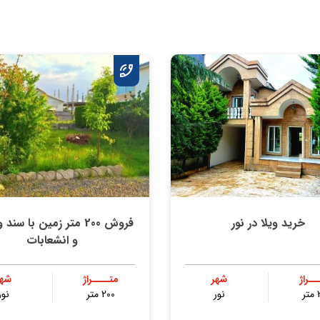
خرید ویلا در نور
فروش 200 متر زمین با سن
و انشعابات
ــراژ
شهر
متــــراژ
شهر
ر
نور
200 متر
نور