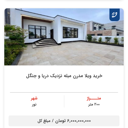
خرید ویلا مدرن مبله نزدیک دریا و جنگل
متــــراژ
شهر
200 متر
نور
6,000,000,000 تومان /
مبلغ کل