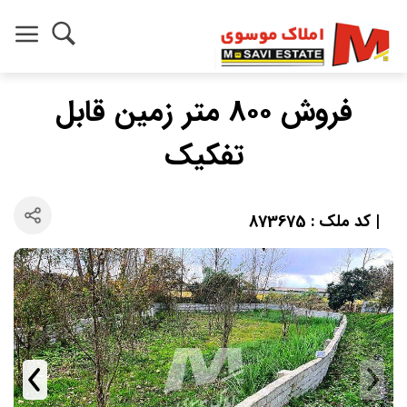
فروش ۸۰۰ متر زمین قابل
تفکیک
| کد ملک : 873675