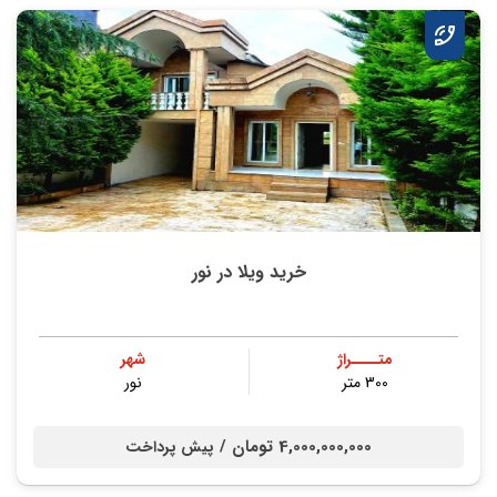
خرید ویلا در نور
متــــراژ
شهر
300 متر
نور
4,000,000,000 تومان /
پیش پرداخت