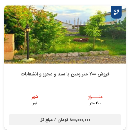
فروش 200 متر زمین با سند و مجوز و انشعابات
متــــراژ
شهر
200 متر
نور
800,000,000 تومان /
مبلغ کل