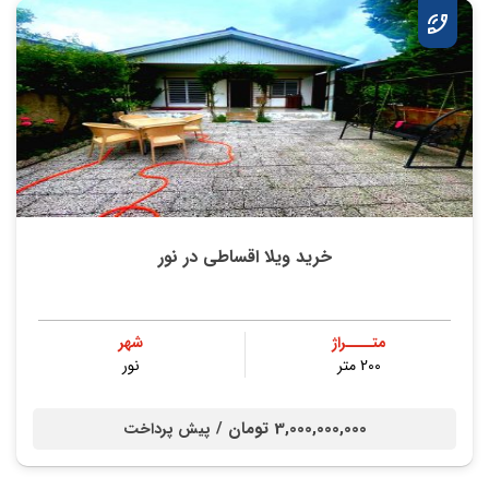
خرید ویلا اقساطی در نور
متــــراژ
شهر
200 متر
نور
3,000,000,000 تومان /
پیش پرداخت