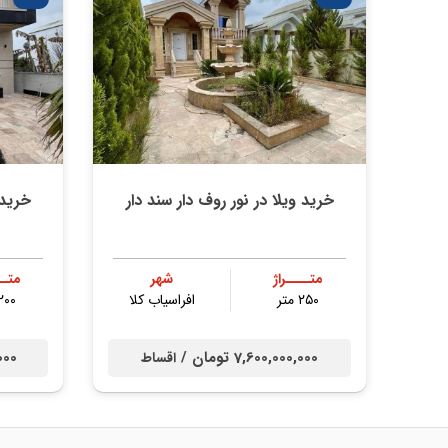
خرید ویلا در نور روف دار سند دار
خرید 
متــــراژ
شهر
متــ
۲۵۰ متر
افراسیاب کلا
۲۰۰ مت
7,600,000,000 تومان /
0,000
اقساط