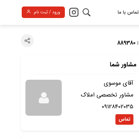
تماس با ما
ورود / ثبت نام
88
مشاور شما
آقای موسوی
مشاور تخصصی املاک
09128402035
تماس