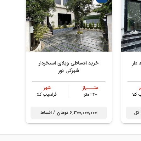
 دار
خرید اقساطی ویلای استخردار
شهرکی نور
متــــراژ
شهر
ب کلا
۲۴۰ متر
افراسیاب کلا
6,300,000,000 تومان /
 کل
اقساط