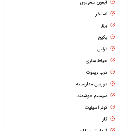
آیفون تصویری
استخر
برق
پکیج
تراس
حیاط سازی
درب ریموت
دوربین مداربسته
سیستم هوشمند
کولر اسپلیت
گاز
گرمایش از کف