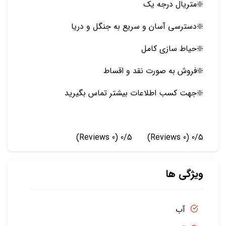
❇️متریال درجه یک
❇️دسترسی آسان و سریع به جنگل و دریا
❇️حیاط سازی کامل
❇️فروش به صورت نقد و اقساط
❇️جهت کسب اطلاعات بیشتر تماس بگیرید
(0 Reviews)
0/5
(0 Reviews)
0/5
ویژگی ها
آب