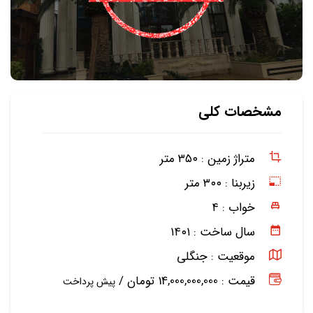
مشخصات کلی
متراژ زمین :
۳۵۰ متر
زیربنا :
۳۰۰ متر
خواب :
۴
سال ساخت :
۱۴۰۱
موقعیت :
جنگلی
قیمت : 14,000,000,000 تومان /
پیش پرداخت