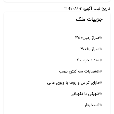
تاریخ ثبت آگهی: 1404/08/02
جزییات ملک
❇️متراژ زمین:۳۵۰
❇️متراژ بنا:۳۰۰
❇️تعداد خواب:۴
❇️انشعابات سه کنتور نصب
❇️دارای تراس و روف با ویوی عالی
❇️شهرکی با نگهبانی
❇️استخردار