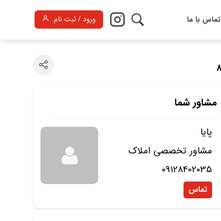
تماس با ما
ورود / ثبت نام
مشاور شما
پایا
مشاور تخصصی املاک
09128402035
تماس