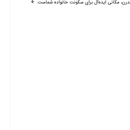
رن، مکانی ایده‌آل برای سکونت خانواده شماست. ⚜️