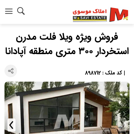
فروش ویژه ویلا فلت مدرن
استخردار ۳۰۰ متری منطقه آپادانا
| کد ملک : 898712