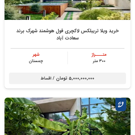
خرید ویلا تریبلکس لاکچری فول هوشمند شهرک برند
سعادت آباد
متــــراژ
شهر
۳۰۰ متر
چمستان
5,000,000,000 تومان /
اقساط