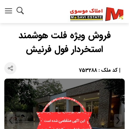
فروش ویژه فلت هوشمند
استخردار فول فرنیش
| کد ملک : 753288