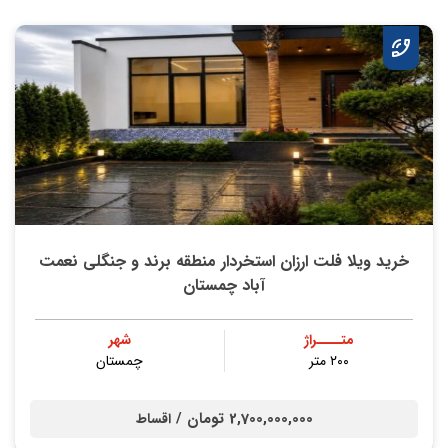
خرید ویلا فلت ارزان استخردار منطقه برند و جنگلی نعمت
آباد چمستان
متــــراژ
شهر
۲۰۰ متر
چمستان
2,700,000,000 تومان /
اقساط