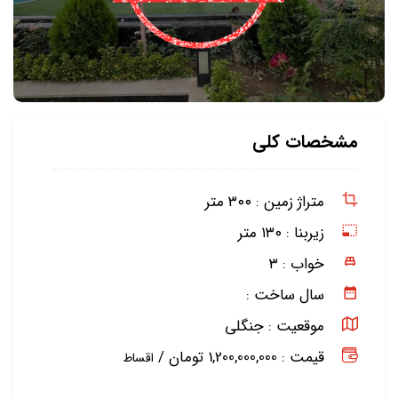
مشخصات کلی
متراژ زمین :
۳۰۰ متر
زیربنا :
۱۳۰ متر
خواب :
۳
سال ساخت :
موقعیت :
جنگلی
قیمت : 1,200,000,000 تومان /
اقساط