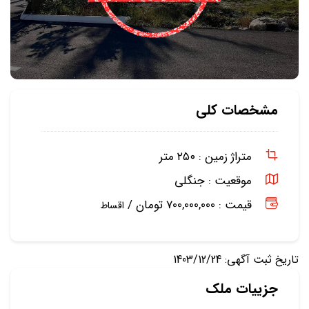
مشخصات کلی
متراژ زمین :
۲۵۰ متر
موقعیت :
جنگلی
قیمت : 700,000,000 تومان /
اقساط
تاریخ ثبت آگهی: 1403/12/24
جزییات ملک