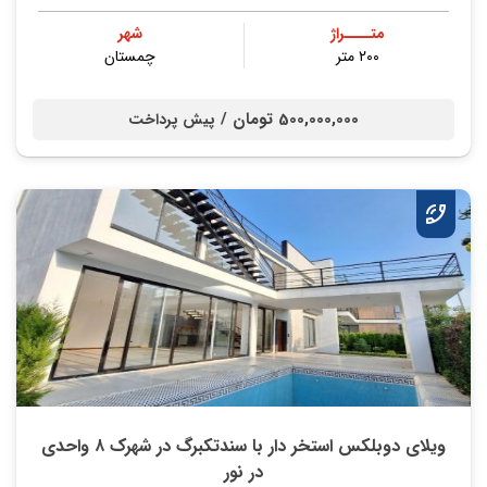
متــــراژ
شهر
۲۰۰ متر
چمستان
500,000,000 تومان /
پیش پرداخت
ویلای دوبلکس استخر دار با سندتکبرگ در شهرک ۸ واحدی
در نور