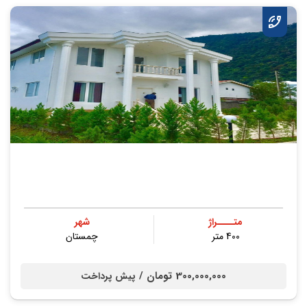
متــــراژ
شهر
400 متر
چمستان
300,000,000 تومان /
پیش پرداخت