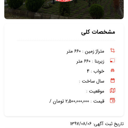
مشخصات کلی
متراژ زمین :
660 متر
زیربنا :
660 متر
خواب :
4
سال ساخت :
موقعیت :
قیمت : 2,500,000,000 تومان /
تاریخ ثبت آگهی: 1397/08/06