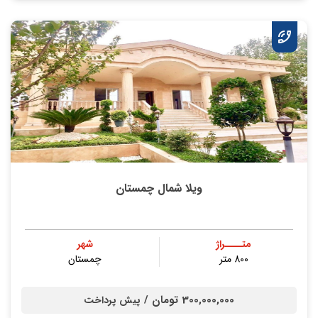
ویلا شمال چمستان
متــــراژ
شهر
800 متر
چمستان
300,000,000 تومان /
پیش پرداخت