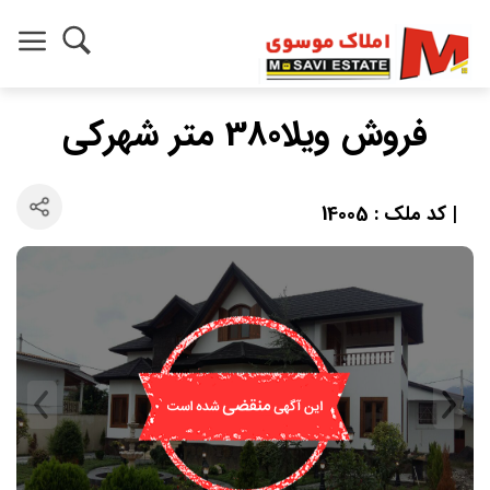
فروش ویلا380 متر شهرکی
| کد ملک : 14005