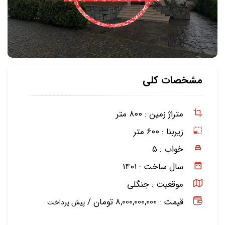
مشخصات کلی
متراژ زمین :
۸۰۰ متر
زیربنا :
۶۰۰ متر
خواب :
۵
سال ساخت :
۱۴۰۱
موقعیت :
جنگلی
قیمت : 8,000,000,000 تومان /
پیش پرداخت