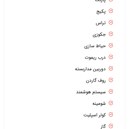
پکیج
تراس
جکوزی
حیاط سازی
درب ریموت
دوربین مداربسته
روف گاردن
سیستم هوشمند
شومینه
کولر اسپلیت
گاز