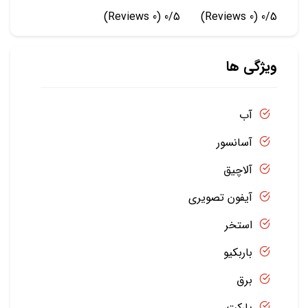
(0 Reviews)
0/5
(0 Reviews)
0/5
ویژگی ها
آب
آسانسور
آلاچیق
آیفون تصویری
استخر
باربکیو
برق
پارکت