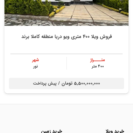
فروش ویلا 400 متری ویو دریا منطقه کاملا برند
متــــراژ
شهر
۴۰۰ متر
نور
5,500,000,000 تومان /
پیش پرداخت
خرید ویلا
خرید زمین