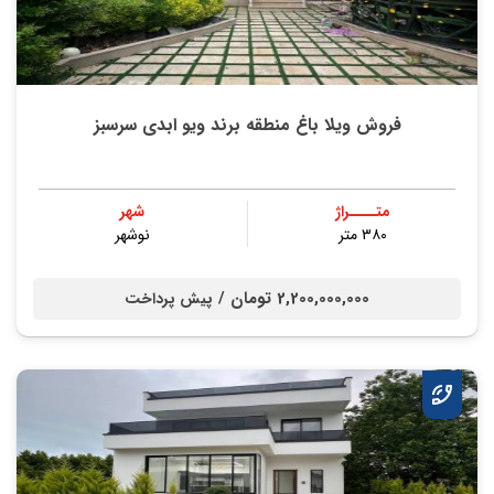
فروش ویلا باغ منطقه برند ویو ابدی سرسبز
متــــراژ
شهر
۳۸۰ متر
نوشهر
2,200,000,000 تومان /
پیش پرداخت