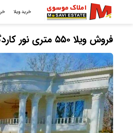
خرید ویلا
خری
فروش ویلا ۵۵۰ متری نور کاردگرکلا با اقساط ۶ ماهه