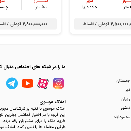
ــراژ
شهر
متــــراژ
شهر
ر
جاده دریا
۵۰۰ متر
چمست
4,500,00 تومان /
4,800,000,000 تومان /
اقساط
اقس
ما را در شبکه های اجتماعی دنبال کن
 چمستان
نور
رویان
املاک موسوی
نوشهر
املاک موسوی با تکیه بر کارشناسان مجر
این گروه با در اختیار گذاشتن بهترین فا
محمودآباد
خرید ملک را برای مشتریان رقم بزند.