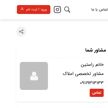
تماس با ما
ورود / ثبت نام
مشاور شما
خانم راستین
مشاور تخصصی املاک
09119313133
تماس