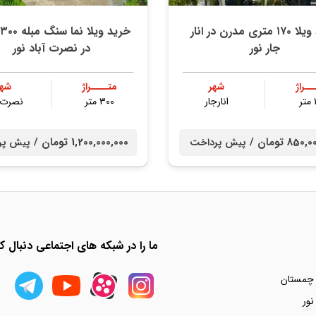
خرید ویلا ۱۷۰ متری مدرن در انار
خ
جار نور
در نصرت آباد نور
ــراژ
شهر
متــــراژ
شهر
ر
انارجار
۳۰۰ متر
نصرت آ
85 تومان /
1,200,000,000 تومان /
پیش پرداخت
پیش پر
ما را در شبکه های اجتماعی دنبال کن
 چمستان
نور