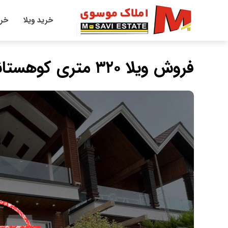
خرید ویلا
خری
فروش ویلا ۳۲۰ متری کوهستانی در لاویج چمستان