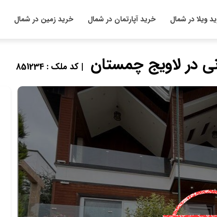
د ویلا در شمال
خرید آپارتمان در شمال
خرید زمین در شمال
| کد ملک : 851234