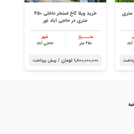
رید ویلا نما سنگ مبله ۳۰۰ متری
خرید ویلا کاخ استخر داخلی ۴۵۰
متری در حاجی آباد نور
متــــراژ
شهر
باد
۴۵۰ متر
حاجی آباد
1,800,000,000 تومان /
داخت
پیش پرداخت
ید