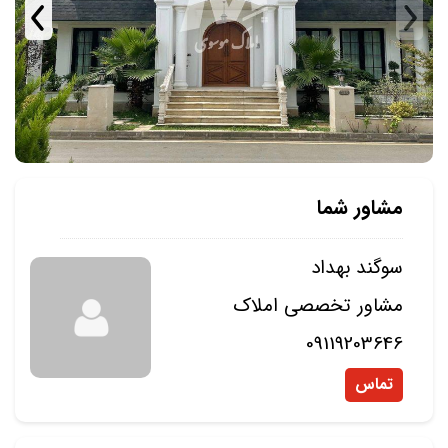
مشاور شما
سوگند بهداد
مشاور تخصصی املاک
09119203646
تماس