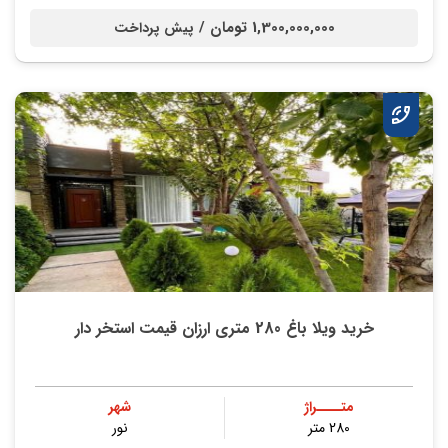
1,300,000,000 تومان /
پیش پرداخت
خرید ویلا باغ 280 متری ارزان قیمت استخر دار
متــــراژ
شهر
280 متر
نور