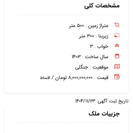
مشخصات کلی
متراژ زمین :
500 متر
زیربنا :
300 متر
خواب :
3
سال ساخت :
1403
موقعیت :
جنگلی
قیمت : 8,000,000,000 تومان /
اقساط
تاریخ ثبت آگهی: 1404/11/23
جزییات ملک