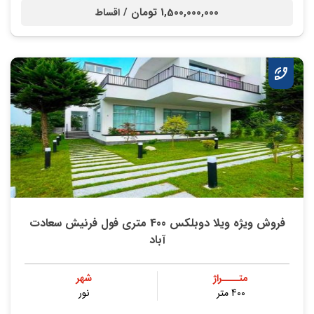
1,500,000,000 تومان /
اقساط
فروش ویژه ویلا دوبلکس 400 متری فول فرنیش سعادت
آباد
متــــراژ
شهر
400 متر
نور