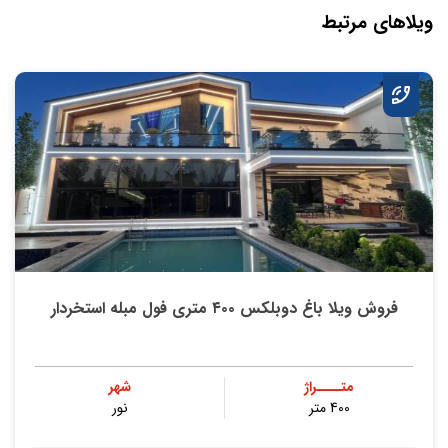
ویلاهای مرتبط
فروش ویلا باغ دوبلکس ۴۰۰ متری فول مبله استخردار
متــــراژ
شهر
400 متر
نور