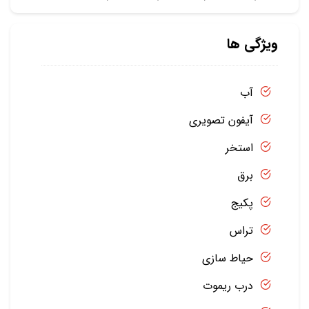
ویژگی ها
آب
آیفون تصویری
استخر
برق
پکیج
تراس
حیاط سازی
درب ریموت