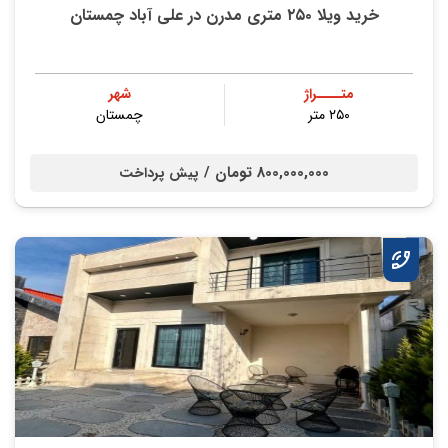
خرید ویلا ۲۵۰ متری مدرن در علی آباد چمستان
متــــراژ
شهر
۲۵۰ متر
چمستان
800,000,000 تومان /
پیش پرداخت