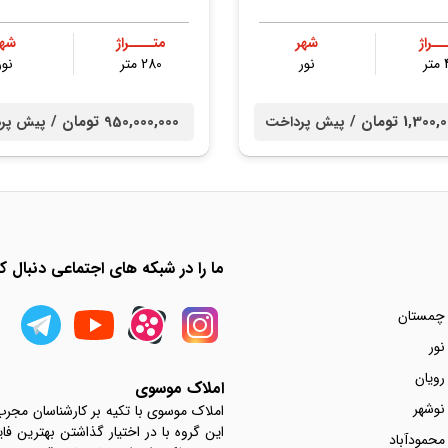
ــراژ
شهر
متــــراژ
شهر
ر
نور
280 متر
نور
1,3 تومان /
950,000,000 تومان /
پیش پرداخت
پیش پر
ما را در شبکه های اجتماعی دنبال کن
 چمستان
نور
رویان
املاک موسوی
نوشهر
املاک موسوی با تکیه بر کارشناسان مجر
این گروه با در اختیار گذاشتن بهترین فا
محمودآباد