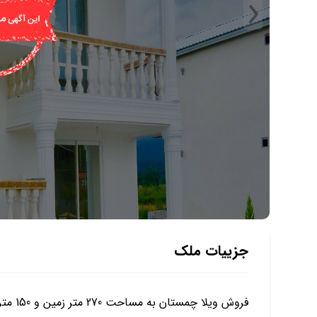
جزییات ملک
فروش ویلا چمستان به مساحت 270 متر زمین و 150 متر زیر بنا مفید می باشد