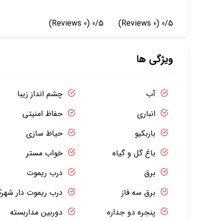
(0 Reviews)
0/5
(0 Reviews)
0/5
ویژگی ها
آب
چشم انداز زیبا
انباری
حفاظ امنیتی
باربکیو
حیاط سازی
باغ گل و گیاه
خواب مستر
برق
درب ریموت
برق سه فاز
درب ریموت دار شهر
پنجره دو جداره
دوربین مداربسته