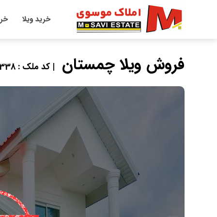
خرید ویلا
خری
فروش ویلا چمستان
| کد ملک : 13338