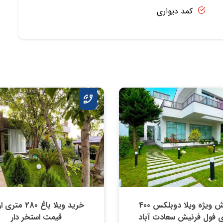
کمد دیواری
فروش ویژه ویلا دوبلکس 400
خرید ویلا باغ 280 مت
 فول فرنیش سعادت آباد
قیمت استخر دار