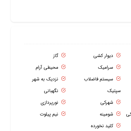
دیوار کشی
گاز
سرامیک
محیطی آرام
سیستم فاضلاب
نزدیک به شهر
سپتیک
نگهبانی
شهرکی
نورپردازی
کی
شومینه
نیم پیلوت
کلید نخورده