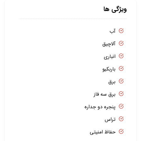
ویژگی ها
آب
آلاچیق
انباری
باربکیو
برق
برق سه فاز
پنجره دو جداره
تراس
حفاظ امنیتی