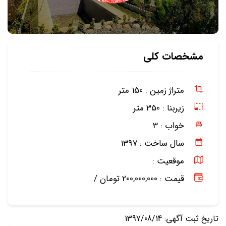
مشخصات کلی
متراژ زمین :
150 متر
زیربنا :
350 متر
خواب :
3
سال ساخت :
1397
موقعیت :
قیمت : 200,000,000 تومان /
تاریخ ثبت آگهی: 1397/08/14