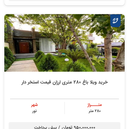
خرید ویلا باغ 280 متری ارزان قیمت استخر دار
متــــراژ
شهر
280 متر
نور
950,000,000 تومان /
پیش پرداخت