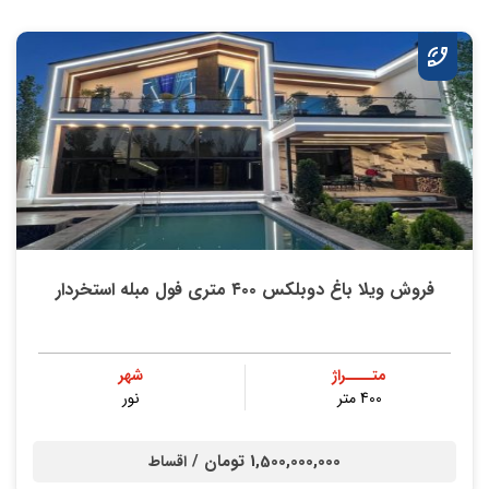
فروش ویلا باغ دوبلکس ۴۰۰ متری فول مبله استخردار
متــــراژ
شهر
400 متر
نور
1,500,000,000 تومان /
اقساط