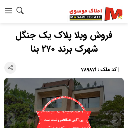
فروش ویلا پلاک یک جنگل
شهرک برند ۲۷۰ بنا
| کد ملک : 789871