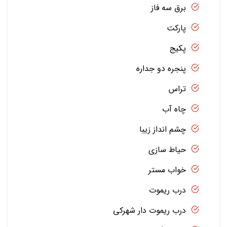
برق سه فاز
پارکت
پکیج
پنجره دو جداره
تراس
چاه آب
چشم انداز زیبا
حیاط سازی
خواب مستر
درب ریموت
درب ریموت دار شهرکی