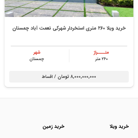
خرید ویلا ۲۶۰ متری استخردار شهرکی نعمت آباد چمستان
متــــراژ
شهر
۲۶۰ متر
چمستان
8,000,000,000 تومان /
اقساط
خرید ویلا
خرید زمین