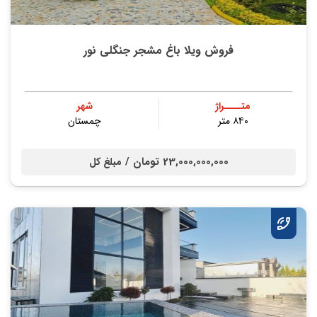
فروش ویلا باغ مشجر جنگلی نور
متــــراژ
شهر
۸۴۰ متر
چمستان
23,000,000,000 تومان /
مبلغ کل