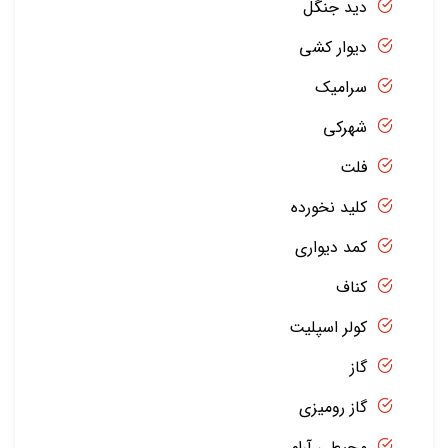
دید جنگل
دیوار کشی
سرامیک
شهرکی
فلت
کلید نخورده
کمد دیواری
کناف
کولر اسپلیت
گاز
گاز رومیزی
محیطی آرام