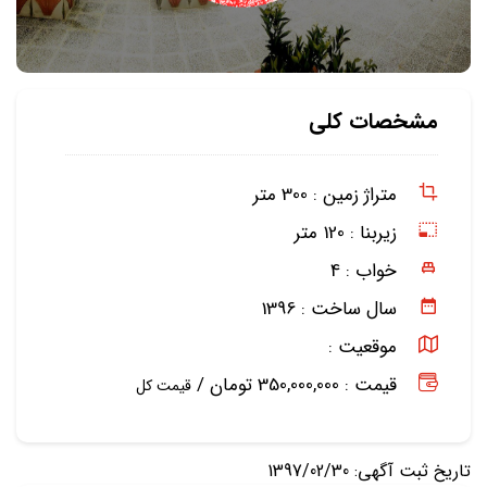
مشخصات کلی
متراژ زمین :
300 متر
زیربنا :
120 متر
خواب :
4
سال ساخت :
1396
موقعیت :
قیمت : 350,000,000 تومان /
قیمت کل
تاریخ ثبت آگهی: 1397/02/30