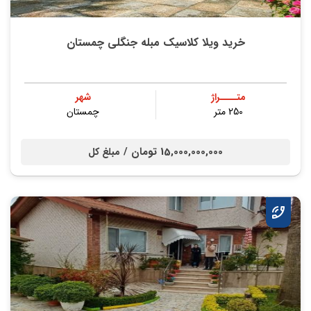
خرید ویلا کلاسیک مبله جنگلی چمستان
متــــراژ
شهر
250 متر
چمستان
15,000,000,000 تومان /
مبلغ کل