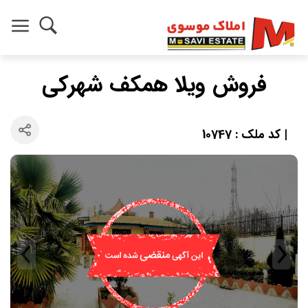
فروش ویلا همکف شهرکی
| کد ملک : 10747