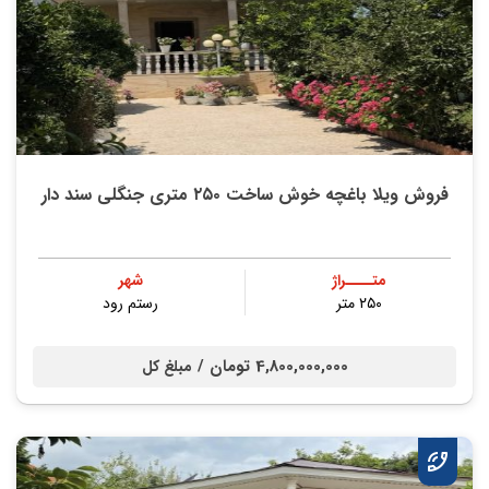
فروش ویلا باغچه خوش ساخت ۲۵۰ متری جنگلی سند دار
متــــراژ
شهر
۲۵۰ متر
رستم رود
4,800,000,000 تومان /
مبلغ کل