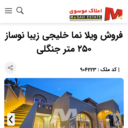
فروش ویلا نما خلیجی زیبا نوساز
۲۵۰ متر جنگلی
| کد ملک : 904223