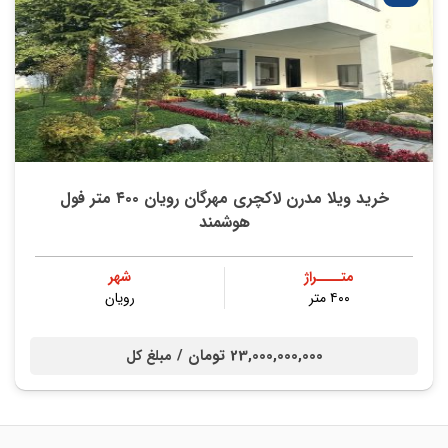
خرید ویلا مدرن لاکچری مهرگان رویان ۴۰۰ متر فول
هوشمند
متــــراژ
شهر
۴۰۰ متر
رویان
23,000,000,000 تومان /
مبلغ کل