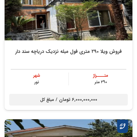
فروش ویلا ۲۹۰ متری فول مبله نزدیک دریاچه سند دار
متــــراژ
شهر
۲۹۰ متر
نور
6,000,000,000 تومان /
مبلغ کل