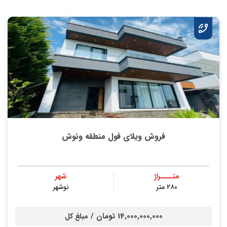
فروش ویلای فول منطقه ونوش
متــــراژ
شهر
۲۸۰ متر
نوشهر
14,000,000,000 تومان /
مبلغ کل