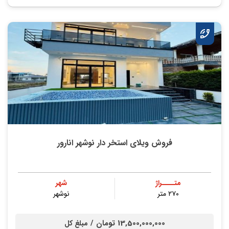
فروش ویلای استخر دار نوشهر انارور
متــــراژ
شهر
۲۷۰ متر
نوشهر
13,500,000,000 تومان /
مبلغ کل