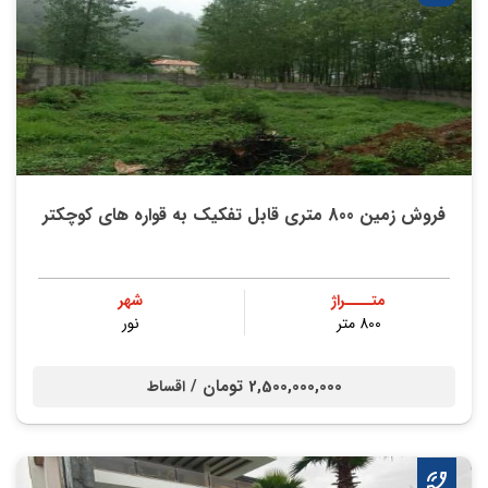
فروش زمین 800 متری قابل تفکیک به قواره های کوچکتر
متــــراژ
شهر
800 متر
نور
2,500,000,000 تومان /
اقساط