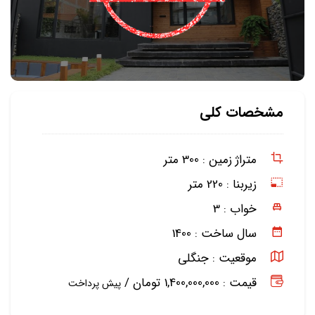
مشخصات کلی
متراژ زمین :
300 متر
زیربنا :
220 متر
خواب :
3
سال ساخت :
1400
موقعیت :
جنگلی
قیمت : 1,400,000,000 تومان /
پیش پرداخت