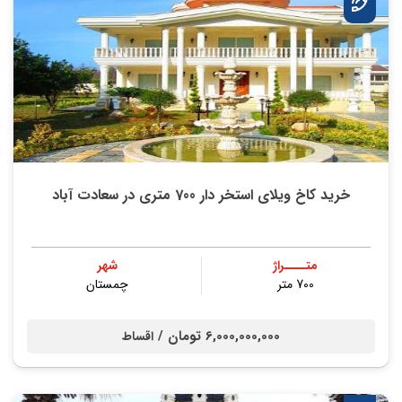
خرید کاخ ویلای استخر دار 700 متری در سعادت آباد
متــــراژ
شهر
700 متر
چمستان
6,000,000,000 تومان /
اقساط