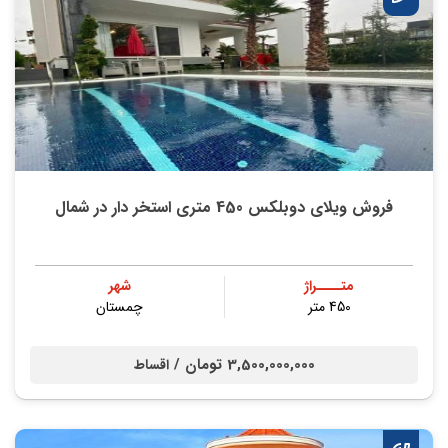
فروش ویلای دوبلکس 450 متری استخر دار در شمال
متــــراژ
شهر
450 متر
چمستان
3,500,000,000 تومان /
اقساط