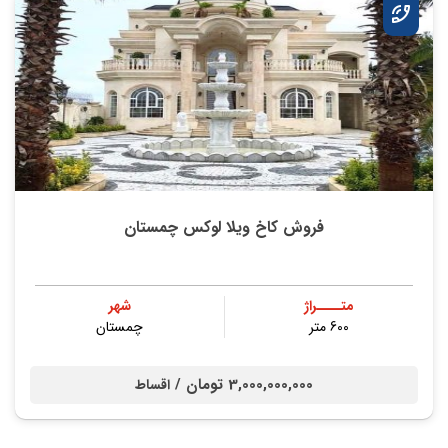
فروش کاخ ویلا لوکس چمستان
متــــراژ
شهر
600 متر
چمستان
3,000,000,000 تومان /
اقساط