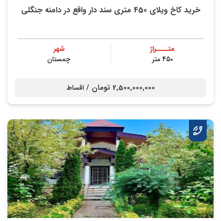
خرید کاخ ویلای 450 متری سند دار واقع در دامنه جنگلی
متــــراژ
شهر
450 متر
چمستان
2,500,000,000 تومان /
اقساط