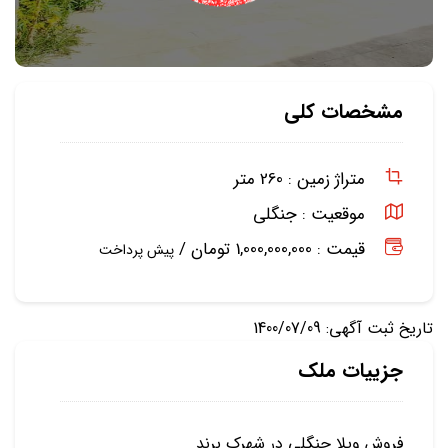
مشخصات کلی
متراژ زمین :
260 متر
موقعیت :
جنگلی
قیمت : 1,000,000,000 تومان /
پیش پرداخت
تاریخ ثبت آگهی: 1400/07/09
جزییات ملک
فروش ویلا جنگلی در شهرک برند