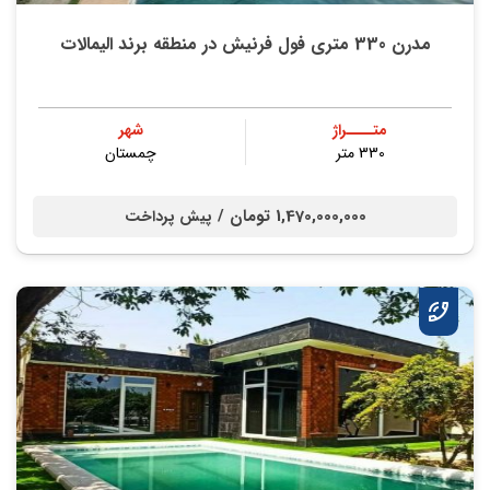
مدرن 330 متری فول فرنیش در منطقه برند الیمالات
متــــراژ
شهر
330 متر
چمستان
1,470,000,000 تومان /
پیش پرداخت