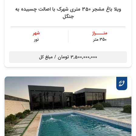
ویلا باغ مشجر 350 متری شهرک با اصالت چسبیده به
جنگل
متــــراژ
شهر
350 متر
نور
3,500,000,000 تومان /
مبلغ کل